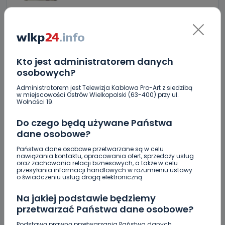
0
09.08.2026 10:04
Śmiertelny wypadek w
Torzeńcu. Zginął…
Kto jest administratorem danych
osobowych?
"Lawendowa" i "Pogodna" po remoncie. W której
gminie? [WIDEO]
Administratorem jest Telewizja Kablowa Pro-Art z siedzibą
w miejscowości Ostrów Wielkopolski (63-400) przy ul.
Wielkopolanie coraz częściej wybierają pociągi.
Wolności 19.
Jak na tym tle wypadają Koleje Wielkopolskie?
Do czego będą używane Państwa
Blisko 30 narodowości w jednej gminie. Ilu
dane osobowe?
faktycznie cudzoziemców zamieszkuje Mikstat?
Państwa dane osobowe przetwarzane są w celu
nawiązania kontaktu, opracowania ofert, sprzedaży usług
Co się stanie z bluszczem na II LO? [WIDEO]
oraz zachowania relacji biznesowych, a także w celu
przesyłania informacji handlowych w rozumieniu ustawy
o świadczeniu usług drogą elektroniczną.
Upały i burze. Porady dla właścicieli zwierząt
[WIDEO]
Na jakiej podstawie będziemy
przetwarzać Państwa dane osobowe?
Raulin, Witkowska, Marciniak, Kowalska. "Odyseja
Antonińska" dzień drugi [FOTO]
Podstawą prawną przetwarzania Państwa danych