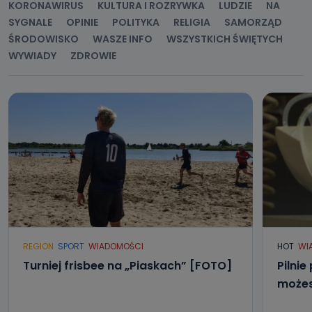
KORONAWIRUS
KULTURA I ROZRYWKA
LUDZIE
NA
SYGNALE
OPINIE
POLITYKA
RELIGIA
SAMORZĄD
ŚRODOWISKO
WASZE INFO
WSZYSTKICH ŚWIĘTYCH
WYWIADY
ZDROWIE
REGION
SPORT
WIADOMOŚCI
HOT
WI
Turniej frisbee na „Piaskach” [FOTO]
Pilnie
możes