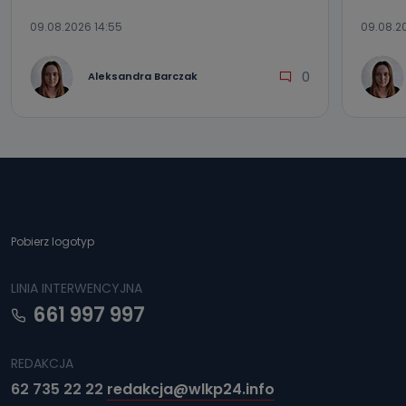
09.08.2026 14:55
09.08.20
0
Aleksandra Barczak
Pobierz logotyp
LINIA INTERWENCYJNA
661 997 997
REDAKCJA
62 735 22 22
redakcja@wlkp24.info