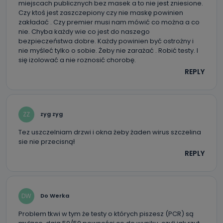
oraz partnerzy wspomagający administratora w jego
miejscach publicznych bez masek a to nie jest zniesione.
biznesowej działalności.
Czy ktoś jest zaszczepiony czy nie maskę powinien
zakładać . Czy premier musi nam mówić co można a co
Jak skontaktować się z inspektorem
nie. Chyba każdy wie co jest do naszego
danych osobowych?
bezpieczeństwa dobre. Każdy powinien być ostrożny i
nie myśleć tylko o sobie. Żeby nie zarażać . Robić testy. I
Można to zrobić pod numerem telefonu 62 735-51-05 lub
się izolować a nie roznosić chorobę.
e-mailowo pod adresem: poczta@tvproart.pl
REPLY
ZZ
zyg zyg
Tez uszczelniam drzwi i okna żeby żaden wirus szczelina
sie nie przecisnął
REPLY
DW
Do Werka
Problem tkwi w tym że testy o których piszesz (PCR) są