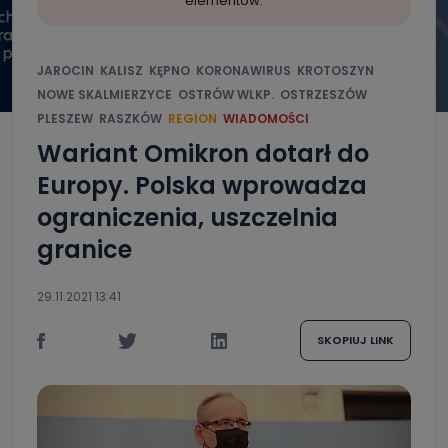
elementów.
JAROCIN
KALISZ
KĘPNO
KORONAWIRUS
KROTOSZYN
NOWE SKALMIERZYCE
OSTRÓW WLKP.
OSTRZESZÓW
PLESZEW
RASZKÓW
REGION
WIADOMOŚCI
Wariant Omikron dotarł do
Europy. Polska wprowadza
ograniczenia, uszczelnia
granice
29.11.2021 13:41
SKOPIUJ LINK