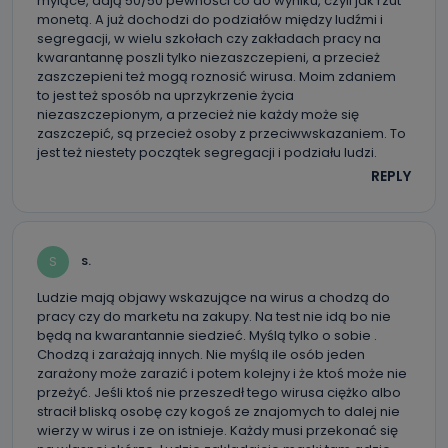
mylące, dają 50/50 pewności co do wyniku, czyli jak rzut
monetą. A już dochodzi do podziałów między ludźmi i
segregacji, w wielu szkołach czy zakładach pracy na
kwarantannę poszli tylko niezaszczepieni, a przecież
zaszczepieni też mogą roznosić wirusa. Moim zdaniem
to jest też sposób na uprzykrzenie życia
niezaszczepionym, a przecież nie każdy może się
zaszczepić, są przecież osoby z przeciwwskazaniem. To
jest też niestety początek segregacji i podziału ludzi.
REPLY
S
S.
Ludzie mają objawy wskazujące na wirus a chodzą do
pracy czy do marketu na zakupy. Na test nie idą bo nie
będą na kwarantannie siedzieć. Myślą tylko o sobie .
Chodzą i zarażają innych. Nie myślą ile osób jeden
zarażony może zarazić i potem kolejny i że ktoś może nie
przeżyć. Jeśli ktoś nie przeszedł tego wirusa ciężko albo
stracił bliską osobę czy kogoś ze znajomych to dalej nie
wierzy w wirus i ze on istnieje. Każdy musi przekonać się