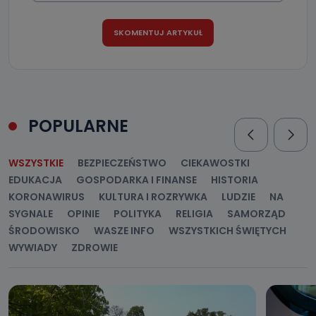
Jakie dane osobowe przetwarzamy?
Przetwarzane kategorie Państwa danych osobowych to
dane, które pochodzą bezpośrednio od Państwa (lub
zostały przekazane w Państwa imieniu) lub dane osobowe,
które zostały zebrane ze źródeł publicznie dostępnych, w
szczególności: imię i nazwisko, adres e-mail, telefon
kontaktowy, adres korespondencyjny. Odbiorcą Pastwa
danych osobowych są pracownicy i współpracownicy
oraz partnerzy wspomagający administratora w jego
biznesowej działalności.
POPULARNE
Jak skontaktować się z inspektorem
danych osobowych?
WSZYSTKIE
BEZPIECZEŃSTWO
CIEKAWOSTKI
Można to zrobić pod numerem telefonu 62 735-51-05 lub
EDUKACJA
GOSPODARKA I FINANSE
HISTORIA
e-mailowo pod adresem: poczta@tvproart.pl
KORONAWIRUS
KULTURA I ROZRYWKA
LUDZIE
NA
SYGNALE
OPINIE
POLITYKA
RELIGIA
SAMORZĄD
ŚRODOWISKO
WASZE INFO
WSZYSTKICH ŚWIĘTYCH
WYWIADY
ZDROWIE