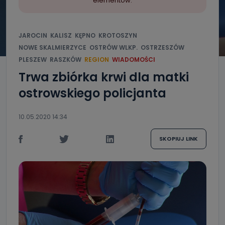
elementów.
JAROCIN
KALISZ
KĘPNO
KROTOSZYN
NOWE SKALMIERZYCE
OSTRÓW WLKP.
OSTRZESZÓW
PLESZEW
RASZKÓW
REGION
WIADOMOŚCI
Trwa zbiórka krwi dla matki
ostrowskiego policjanta
10.05.2020 14:34
SKOPIUJ LINK