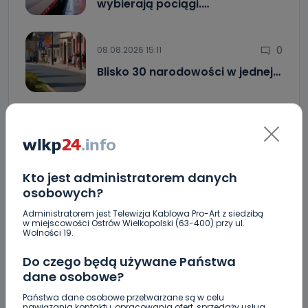
wybierają pociągi.…
0
08.08.2026 15:11
Blisko 30 narodowości w jednej…
Co się stanie z bluszczem na II LO? [WIDEO]
Upały i burze. Porady dla właścicieli zwierząt
[WIDEO]
Kto jest administratorem danych
Raulin, Witkowska, Marciniak, Kowalska. "Odyseja
osobowych?
Antonińska" dzień drugi [FOTO]
Administratorem jest Telewizja Kablowa Pro-Art z siedzibą
Auto rozbite na drzewie. Poszkodowani nie mogli z
w miejscowości Ostrów Wielkopolski (63-400) przy ul.
Wolności 19.
niego wyjść [FOTO]
Do czego będą używane Państwa
Nastolatek w szpitalu po zderzeniu osobówki z
motocyklem
dane osobowe?
Państwa dane osobowe przetwarzane są w celu
Uważaj na oszustwo! Przychodzą maile z
nawiązania kontaktu, opracowania ofert, sprzedaży usług