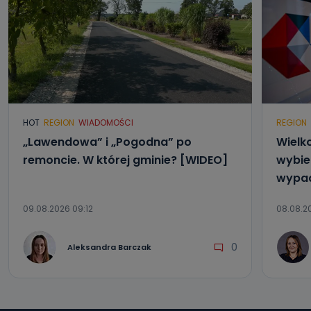
HOT
REGION
WIADOMOŚCI
REGION
„Lawendowa” i „Pogodna” po
Wielk
remoncie. W której gminie? [WIDEO]
wybier
wypad
09.08.2026 09:12
08.08.20
0
Aleksandra Barczak