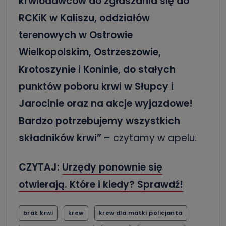
krwiodawców do zgłaszania się do
RCKiK w Kaliszu, oddziałów
terenowych w Ostrowie
Wielkopolskim, Ostrzeszowie,
Krotoszynie i Koninie, do stałych
punktów poboru krwi w Słupcy i
Jarocinie oraz na akcje wyjazdowe!
Bardzo potrzebujemy wszystkich
składników krwi” –
czytamy w apelu.
CZYTAJ:
Urzędy ponownie się
otwierają. Które i kiedy? Sprawdź!
brak krwi
krew
krew dla matki policjanta