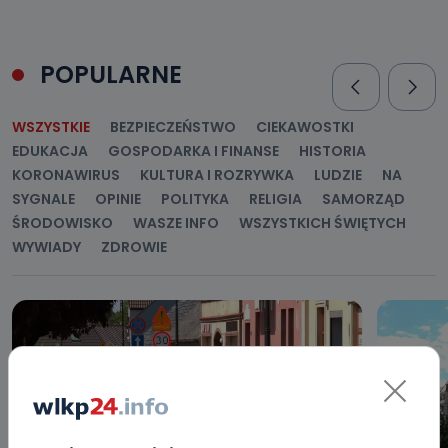
POPULARNE
WSZYSTKIE
BEZPIECZEŃSTWO
CIEKAWOSTKI
EDUKACJA
GOSPODARKA I FINANSE
HISTORIA
KORONAWIRUS
KULTURA I ROZRYWKA
LUDZIE
NA
SYGNALE
OPINIE
POLITYKA
RELIGIA
SAMORZĄD
ŚRODOWISKO
WASZE INFO
WSZYSTKICH ŚWIĘTYCH
WYWIADY
ZDROWIE