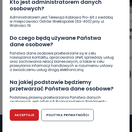
Kto jest administratorem danych
osobowych?
Administratorem jest Telewizja Kablowa Pro-Art z siedzibą
w miejscowości Ostrów Wielkopolski (63-400) przy ul.
HOT
REGION
WIADOMOŚCI
HOT
RE
Wolności 19.
Blisko 30 narodowości w jednej
Co się
gminie. Ilu faktycznie cudzoziemców
[WIDE
Do czego będą używane Państwa
dane osobowe?
zamieszkuje Mikstat?
Państwa dane osobowe przetwarzane są w celu
nawiązania kontaktu, opracowania ofert, sprzedaży usług
08.08.2026 15:11
08.08.2
oraz zachowania relacji biznesowych, a także w celu
przesyłania informacji handlowych w rozumieniu ustawy
o świadczeniu usług drogą elektroniczną.
0
Ewa Szewczyk
Na jakiej podstawie będziemy
przetwarzać Państwa dane osobowe?
Podstawą prawną przetwarzania Państwa danych
osobowych, jest artykuł 6 Rozporządzenia Parlamentu
Europejskiego i Rady (UE) 2016/679 z dnia 27 kwietnia 2016
r. w sprawie ochrony osób fizycznych w związku z
przetwarzaniem danych osobowych w sprawie
AKCEPTUJE
POLITYKA PRYWATNOŚCI
swobodnego przepływu takich danych oraz uchylenia
dyrektywy 95/46/WE (RODO).