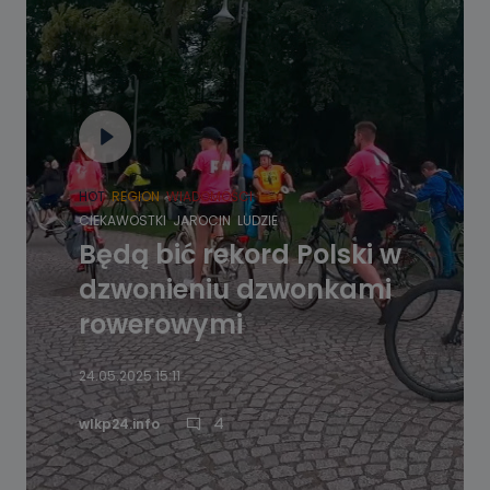
HOT
REGION
WIADOMOŚCI
CIEKAWOSTKI
JAROCIN
LUDZIE
Będą bić rekord Polski w
dzwonieniu dzwonkami
rowerowymi
24.05.2025 15:11
4
wlkp24.info