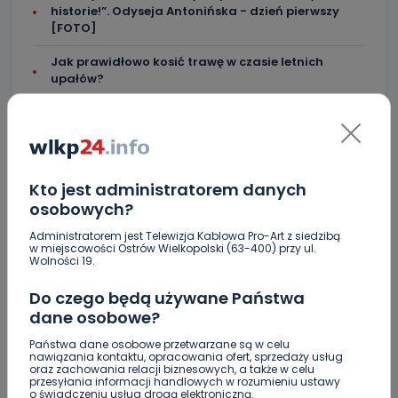
historie!”. Odyseja Antonińska - dzień pierwszy
[FOTO]
Jak prawidłowo kosić trawę w czasie letnich
upałów?
Zderzenie kilku aut na DK25. Duże korki
Zaginiona nastolatka [AKTUALIZACJA]
Miał blisko 3 promile, odmówił składania
Kto jest administratorem danych
wyjaśnień. Nieoficjalnie: to kaliski urzędnik
osobowych?
Drugie podejście. Podpisano umowę na
Administratorem jest Telewizja Kablowa Pro-Art z siedzibą
w miejscowości Ostrów Wielkopolski (63-400) przy ul.
dokończenie rewitalizacji parku
Wolności 19.
Z Krotoszyna do Wrocławia. Krótka ucieczka przed
Do czego będą używane Państwa
policją
dane osobowe?
Państwa dane osobowe przetwarzane są w celu
nawiązania kontaktu, opracowania ofert, sprzedaży usług
oraz zachowania relacji biznesowych, a także w celu
przesyłania informacji handlowych w rozumieniu ustawy
o świadczeniu usług drogą elektroniczną.