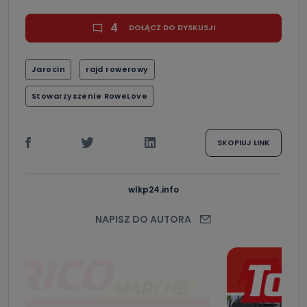
4
DOŁĄCZ DO DYSKUSJI
Jarocin
rajd rowerowy
Stowarzyszenie RoweLove
SKOPIUJ LINK
wlkp24.info
NAPISZ DO AUTORA