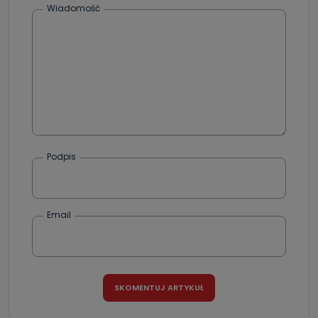
Wiadomość
dane, które pochodzą bezpośrednio od Państwa (lub
zostały przekazane w Państwa imieniu) lub dane osobowe,
które zostały zebrane ze źródeł publicznie dostępnych, w
szczególności: imię i nazwisko, adres e-mail, telefon
kontaktowy, adres korespondencyjny. Odbiorcą Pastwa
danych osobowych są pracownicy i współpracownicy
oraz partnerzy wspomagający administratora w jego
biznesowej działalności.
Jak skontaktować się z inspektorem
danych osobowych?
Można to zrobić pod numerem telefonu 62 735-51-05 lub
e-mailowo pod adresem: poczta@tvproart.pl
Podpis
Email