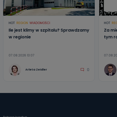
HOT
REGION
WIADOMOŚCI
HOT
RE
Ile jest klimy w szpitalu? Sprawdzamy
Za mi
w regionie
tym r
07.08.2026 13:07
07.08.20
0
Arleta Zeidler