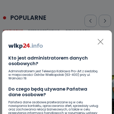
POPULARNE
WSZYSTKIE
BEZPIECZEŃSTWO
CIEKAWOSTKI
EDUKACJA
GOSPODARKA I FINANSE
HISTORIA
KORONAWIRUS
KULTURA I ROZRYWKA
LUDZIE
NA
SYGNALE
OPINIE
POLITYKA
RELIGIA
SAMORZĄD
ŚRODOWISKO
WASZE INFO
WSZYSTKICH ŚWIĘTYCH
Kto jest administratorem danych
WYWIADY
ZDROWIE
osobowych?
Administratorem jest Telewizja Kablowa Pro-Art z siedzibą
w miejscowości Ostrów Wielkopolski (63-400) przy ul.
Wolności 19.
Do czego będą używane Państwa
dane osobowe?
Państwa dane osobowe przetwarzane są w celu
nawiązania kontaktu, opracowania ofert, sprzedaży usług
oraz zachowania relacji biznesowych, a także w celu
przesyłania informacji handlowych w rozumieniu ustawy