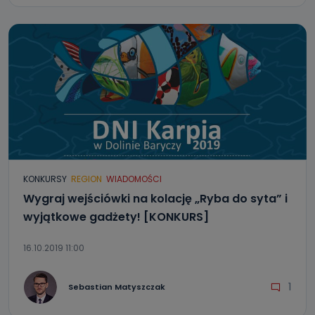
KONKURSY
REGION
WIADOMOŚCI
Wygraj wejściówki na kolację „Ryba do syta” i
wyjątkowe gadżety! [KONKURS]
16.10.2019 11:00
1
Sebastian Matyszczak