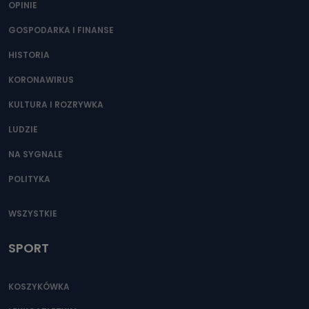
OPINIE
Przetwarzane kategorie Państwa danych osobowych to
dane, które pochodzą bezpośrednio od Państwa (lub
zostały przekazane w Państwa imieniu) lub dane osobowe,
GOSPODARKA I FINANSE
które zostały zebrane ze źródeł publicznie dostępnych, w
szczególności: imię i nazwisko, adres e-mail, telefon
HISTORIA
kontaktowy, adres korespondencyjny. Odbiorcą Pastwa
danych osobowych są pracownicy i współpracownicy
oraz partnerzy wspomagający administratora w jego
KORONAWIRUS
biznesowej działalności.
KULTURA I ROZRYWKA
Jak skontaktować się z inspektorem
danych osobowych?
LUDZIE
Można to zrobić pod numerem telefonu 62 735-51-05 lub
NA SYGNALE
e-mailowo pod adresem: poczta@tvproart.pl
POLITYKA
WSZYSTKIE
SPORT
KOSZYKÓWKA