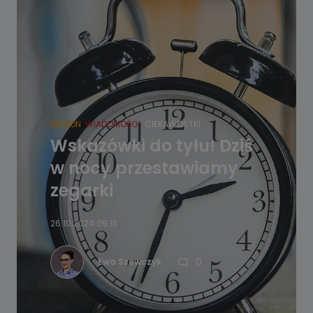
REGION
WIADOMOŚCI
CIEKAWOSTKI
Wskazówki do tyłu! Dziś
w nocy przestawiamy
zegarki
26.10.2024 09:13
0
Ewa Szewczyk