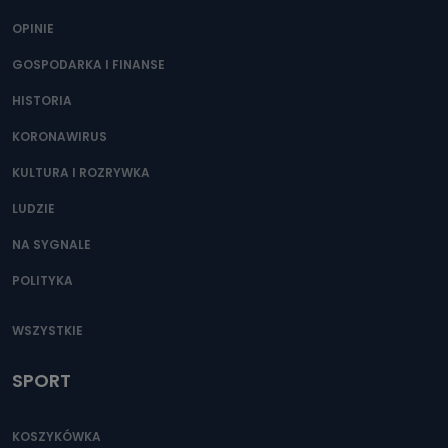
Można to zrobić pod numerem telefonu 62 735-51-05 lub
e-mailowo pod adresem: poczta@tvproart.pl
OPINIE
GOSPODARKA I FINANSE
HISTORIA
KORONAWIRUS
KULTURA I ROZRYWKA
LUDZIE
NA SYGNALE
POLITYKA
WSZYSTKIE
SPORT
KOSZYKÓWKA