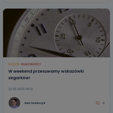
REGION
WIADOMOŚCI
W weekend przesuwamy wskazówki
zegarków!
22.03.2023 08:12
4
Ewa Szewczyk