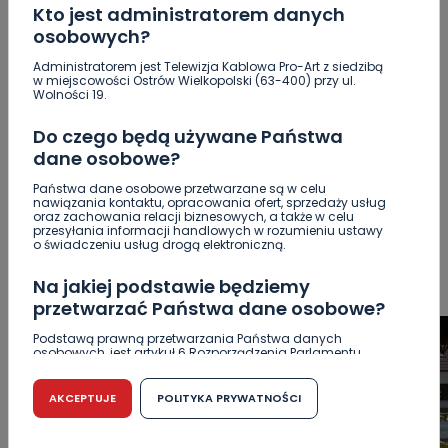
Kto jest administratorem danych
osobowych?
Administratorem jest Telewizja Kablowa Pro-Art z siedzibą
w miejscowości Ostrów Wielkopolski (63-400) przy ul.
POPULARNE
Wolności 19.
Do czego będą używane Państwa
WSZYSTKIE
BEZPIECZEŃSTWO
CIEKAWOSTKI
dane osobowe?
EDUKACJA
GOSPODARKA I FINANSE
HISTORIA
Państwa dane osobowe przetwarzane są w celu
KORONAWIRUS
KULTURA I ROZRYWKA
LUDZIE
NA
nawiązania kontaktu, opracowania ofert, sprzedaży usług
SYGNALE
OPINIE
POLITYKA
RELIGIA
SAMORZĄD
oraz zachowania relacji biznesowych, a także w celu
przesyłania informacji handlowych w rozumieniu ustawy
ŚRODOWISKO
WASZE INFO
WSZYSTKICH ŚWIĘTYCH
o świadczeniu usług drogą elektroniczną.
WYWIADY
ZDROWIE
Na jakiej podstawie będziemy
przetwarzać Państwa dane osobowe?
Podstawą prawną przetwarzania Państwa danych
osobowych, jest artykuł 6 Rozporządzenia Parlamentu
Europejskiego i Rady (UE) 2016/679 z dnia 27 kwietnia 2016
r. w sprawie ochrony osób fizycznych w związku z
przetwarzaniem danych osobowych w sprawie
AKCEPTUJE
POLITYKA PRYWATNOŚCI
swobodnego przepływu takich danych oraz uchylenia
dyrektywy 95/46/WE (RODO).