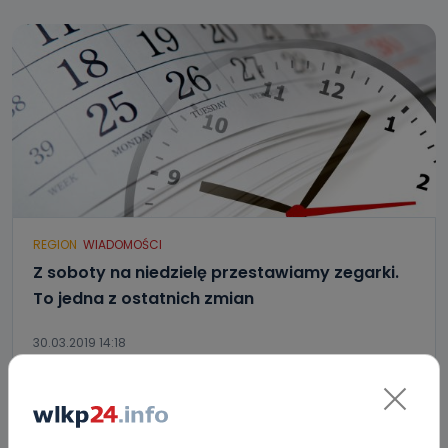
REGION
WIADOMOŚCI
Z soboty na niedzielę przestawiamy zegarki.
To jedna z ostatnich zmian
30.03.2019 14:18
3
Ewa Szewczyk