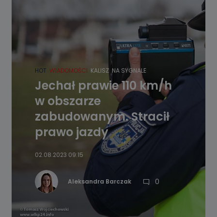
HOT
WIADOMOŚCI
KALISZ
NA SYGNALE
Jechał prawie 110 km/h
w obszarze
zabudowanym. Stracił
prawo jazdy
02.08.2023 09:15
0
Aleksandra Barczak