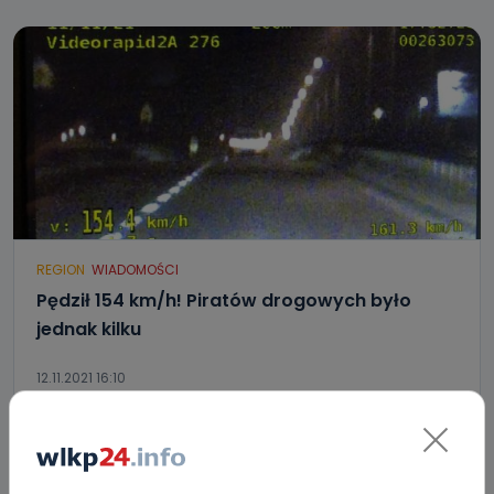
REGION
WIADOMOŚCI
Pędził 154 km/h! Piratów drogowych było
jednak kilku
12.11.2021 16:10
3
Ewa Szewczyk