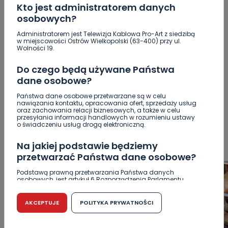
Kto jest administratorem danych
osobowych?
Administratorem jest Telewizja Kablowa Pro-Art z siedzibą
w miejscowości Ostrów Wielkopolski (63-400) przy ul.
POPULARNE
Wolności 19.
Do czego będą używane Państwa
WSZYSTKIE
BEZPIECZEŃSTWO
CIEKAWOSTKI
dane osobowe?
EDUKACJA
GOSPODARKA I FINANSE
HISTORIA
Państwa dane osobowe przetwarzane są w celu
KORONAWIRUS
KULTURA I ROZRYWKA
LUDZIE
NA
nawiązania kontaktu, opracowania ofert, sprzedaży usług
SYGNALE
OPINIE
POLITYKA
RELIGIA
SAMORZĄD
oraz zachowania relacji biznesowych, a także w celu
przesyłania informacji handlowych w rozumieniu ustawy
ŚRODOWISKO
WASZE INFO
WSZYSTKICH ŚWIĘTYCH
o świadczeniu usług drogą elektroniczną.
WYWIADY
ZDROWIE
Na jakiej podstawie będziemy
przetwarzać Państwa dane osobowe?
Podstawą prawną przetwarzania Państwa danych
osobowych, jest artykuł 6 Rozporządzenia Parlamentu
Europejskiego i Rady (UE) 2016/679 z dnia 27 kwietnia 2016
r. w sprawie ochrony osób fizycznych w związku z
przetwarzaniem danych osobowych w sprawie
AKCEPTUJE
POLITYKA PRYWATNOŚCI
swobodnego przepływu takich danych oraz uchylenia
dyrektywy 95/46/WE (RODO).