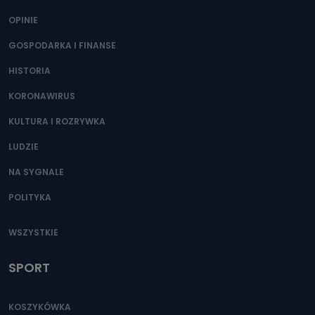
Można to zrobić pod numerem telefonu 62 735-51-05 lub
e-mailowo pod adresem: poczta@tvproart.pl
OPINIE
GOSPODARKA I FINANSE
HISTORIA
KORONAWIRUS
KULTURA I ROZRYWKA
LUDZIE
NA SYGNALE
POLITYKA
WSZYSTKIE
SPORT
KOSZYKÓWKA