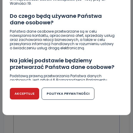
Wolności 19.
Rozpoczęły się konsultacje
Do czego będą używane Państwa
dane osobowe?
Państwa dane osobowe przetwarzane są w celu
nawiązania kontaktu, opracowania ofert, sprzedaży usług
Skomentuj ten wpis jako pierwszy!
oraz zachowania relacji biznesowych, a także w celu
przesyłania informacji handlowych w rozumieniu ustawy
o świadczeniu usług drogą elektroniczną.
DOŁĄCZ DO DYSKUSJI
Na jakiej podstawie będziemy
przetwarzać Państwa dane osobowe?
Podstawą prawną przetwarzania Państwa danych
osobowych, jest artykuł 6 Rozporządzenia Parlamentu
Europejskiego i Rady (UE) 2016/679 z dnia 27 kwietnia 2016
r. w sprawie ochrony osób fizycznych w związku z
DODAJ SWÓJ KOMENTARZ
przetwarzaniem danych osobowych w sprawie
AKCEPTUJE
POLITYKA PRYWATNOŚCI
swobodnego przepływu takich danych oraz uchylenia
dyrektywy 95/46/WE (RODO).
Wiadomość
Czy jest możliwość cofnięcia zgody?
Podanie danych osobowych jest dobrowolne, nie jest
wymogiem ustawowym lub umownym oraz nie stanowi
warunku zawarcia umowy. Cofnięcie zgody jest możliwe