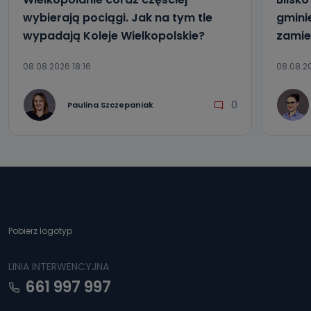
wybierają pociągi. Jak na tym tle
gmini
wypadają Koleje Wielkopolskie?
zamie
08.08.2026 18:16
08.08.20
0
Paulina Szczepaniak
Pobierz logotyp
LINIA INTERWENCYJNA
661 997 997