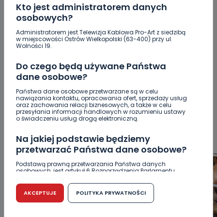
Kto jest administratorem danych
osobowych?
Administratorem jest Telewizja Kablowa Pro-Art z siedzibą
w miejscowości Ostrów Wielkopolski (63-400) przy ul.
POPULARNE
Wolności 19.
Do czego będą używane Państwa
WSZYSTKIE
BEZPIECZEŃSTWO
CIEKAWOSTKI
dane osobowe?
EDUKACJA
GOSPODARKA I FINANSE
HISTORIA
Państwa dane osobowe przetwarzane są w celu
KORONAWIRUS
KULTURA I ROZRYWKA
LUDZIE
NA
nawiązania kontaktu, opracowania ofert, sprzedaży usług
SYGNALE
OPINIE
POLITYKA
RELIGIA
SAMORZĄD
oraz zachowania relacji biznesowych, a także w celu
przesyłania informacji handlowych w rozumieniu ustawy
ŚRODOWISKO
WASZE INFO
WSZYSTKICH ŚWIĘTYCH
o świadczeniu usług drogą elektroniczną.
WYWIADY
ZDROWIE
Na jakiej podstawie będziemy
przetwarzać Państwa dane osobowe?
Podstawą prawną przetwarzania Państwa danych
osobowych, jest artykuł 6 Rozporządzenia Parlamentu
Europejskiego i Rady (UE) 2016/679 z dnia 27 kwietnia 2016
r. w sprawie ochrony osób fizycznych w związku z
przetwarzaniem danych osobowych w sprawie
AKCEPTUJE
POLITYKA PRYWATNOŚCI
swobodnego przepływu takich danych oraz uchylenia
dyrektywy 95/46/WE (RODO).