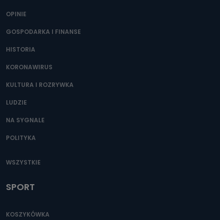
Można to zrobić pod numerem telefonu 62 735-51-05 lub
e-mailowo pod adresem: poczta@tvproart.pl
OPINIE
GOSPODARKA I FINANSE
HISTORIA
KORONAWIRUS
KULTURA I ROZRYWKA
LUDZIE
NA SYGNALE
POLITYKA
WSZYSTKIE
SPORT
KOSZYKÓWKA