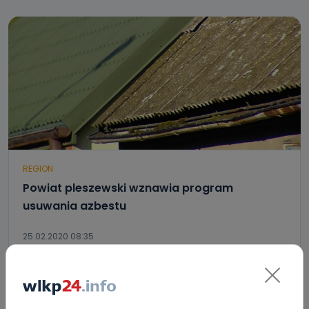
REGION
Powiat pleszewski wznawia program
usuwania azbestu
25.02.2020 08:35
0
Agnieszka Kurzawa