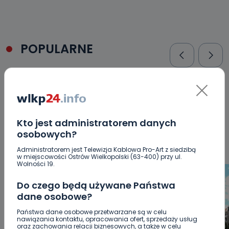
POPULARNE
WSZYSTKIE
BEZPIECZEŃSTWO
CIEKAWOSTKI
EDUKACJA
GOSPODARKA I FINANSE
HISTORIA
KORONAWIRUS
KULTURA I ROZRYWKA
LUDZIE
NA
SYGNALE
OPINIE
POLITYKA
RELIGIA
SAMORZĄD
Kto jest administratorem danych
ŚRODOWISKO
WASZE INFO
WSZYSTKICH ŚWIĘTYCH
osobowych?
WYWIADY
ZDROWIE
Administratorem jest Telewizja Kablowa Pro-Art z siedzibą
w miejscowości Ostrów Wielkopolski (63-400) przy ul.
Wolności 19.
Do czego będą używane Państwa
dane osobowe?
Państwa dane osobowe przetwarzane są w celu
nawiązania kontaktu, opracowania ofert, sprzedaży usług
oraz zachowania relacji biznesowych, a także w celu