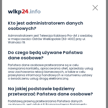
DOŁĄCZ DO DYSKUSJI
Kto jest administratorem danych
osobowych?
Administratorem jest Telewizja Kablowa Pro-Art z siedzibą
w miejscowości Ostrów Wielkopolski (63-400) przy ul.
Wolności 19.
DODAJ SWÓJ KOMENTARZ
Do czego będą używane Państwa
Wiadomość
dane osobowe?
Państwa dane osobowe przetwarzane są w celu
nawiązania kontaktu, opracowania ofert, sprzedaży usług
oraz zachowania relacji biznesowych, a także w celu
przesyłania informacji handlowych w rozumieniu ustawy
o świadczeniu usług drogą elektroniczną.
Na jakiej podstawie będziemy
przetwarzać Państwa dane osobowe?
Podstawą prawną przetwarzania Państwa danych
Podpis
osobowych, jest artykuł 6 Rozporządzenia Parlamentu
Europejskiego i Rady (UE) 2016/679 z dnia 27 kwietnia 2016