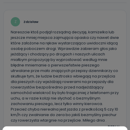
Z
Zdzisław
Nareszcie ktoś podjął rozsądną decyzję, kamizelka lub
jeszcze mniej miejsca zajmująca opaska czy nawet dwie
które założone na rękaw wystarczająco uwidoczni idącą
osobę poboczem drogi. Wprawdzie zabieram głos jako
jeżdżący i chodzący po drogach i naszych ulicach
miałbym propozycję by wyprostować według mnie
błędne mniemanie o pierwszeństwie pieszego
utrwalane prze mało znających przepisy dziennikarzy co
skutkuje tym, że ludzie beztrosko wbiegają na przejścia
dla pieszych czy wjeżdżają rowerami na przejazdy dla
rowerzystów bezpośrednio przed nadjeżdżający
samochód wielokroć by było tragiczniej z telefonem przy
uchu, a w razie kolizji nie słychać o bezmyślnym
zachowaniu pieszego, lecz tylko winny kierowca.
Przecież chyba nierealna jest jazda z predkością 5 czy 10
km/h czy zwalnianie do zera bo jakiś bezmyślny piechur
czy rowerzysta wtargnie na przejście. Miłego dnia .
REPLY