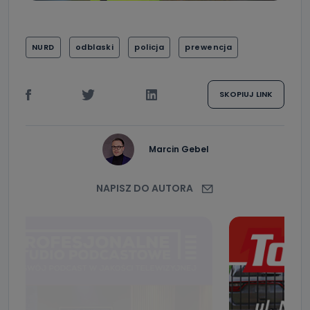
NURD
odblaski
policja
prewencja
SKOPIUJ LINK
Marcin Gebel
NAPISZ DO AUTORA