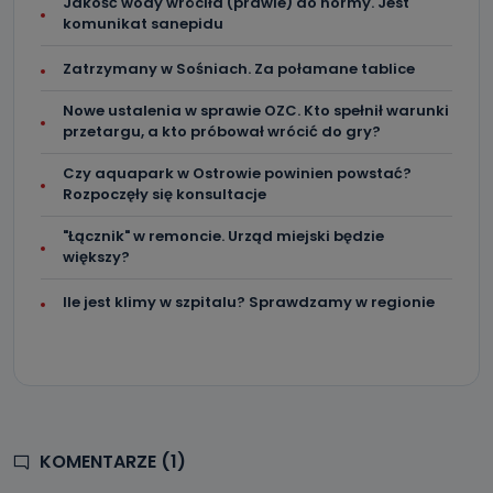
Jakość wody wróciła (prawie) do normy. Jest
komunikat sanepidu
Zatrzymany w Sośniach. Za połamane tablice
Nowe ustalenia w sprawie OZC. Kto spełnił warunki
przetargu, a kto próbował wrócić do gry?
Czy aquapark w Ostrowie powinien powstać?
Rozpoczęły się konsultacje
"Łącznik" w remoncie. Urząd miejski będzie
większy?
Ile jest klimy w szpitalu? Sprawdzamy w regionie
KOMENTARZE (1)