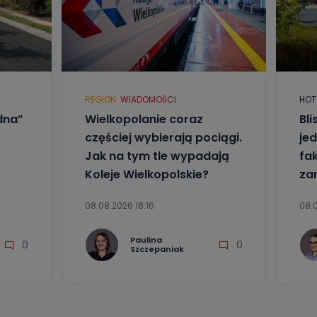
REGION
WIADOMOŚCI
HOT
dna”
Wielkopolanie coraz
Bl
częściej wybierają pociągi.
jed
Jak na tym tle wypadają
fa
Koleje Wielkopolskie?
za
08.08.2026 18:16
08.0
Paulina
0
0
Szczepaniak