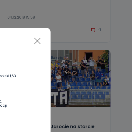
04.12.2018 15:58
0
Archiwum wlkp24.info
olski (63-
,
acji
REGION
SPORT
Dobre nastroje w Jarocie na starcie