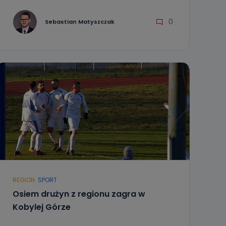
0
Sebastian Matyszczak
REGION
SPORT
Osiem drużyn z regionu zagra w
Kobylej Górze