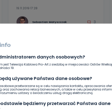
19.11.2019 17:28
3
Sebastian Matyszczak
administratorem danych osobowych?
m jest Telewizja Kablowa Pro-Art z siedzibą w miejscowości Ostrów Wielkop
lności 19.
 będą używane Państwa dane osobowe?
sobowe przetwarzane są w celu nawiązania kontaktu, opracowania ofert
g oraz zachowania relacji biznesowych, a także w celu przesyłania inform
ozumieniu ustawy o świadczeniu usług drogą elektroniczną.
REGION
SPORT
 podstawie będziemy przetwarzać Państwa dane
Lech Poznań dzisiaj zagra w Jarocinie
?