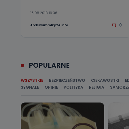
Do kiedy
Do czasu wycof
16.08.2018 16:36
uzasadnionego
0
Archiwum wlkp24.info
Jakie da
Przetwarzane 
Państwa (lub z
źródeł publiczn
adres korespo
oraz partnerzy
POPULARNE
Jak skont
Można to zrob
poczta@tvproar
WSZYSTKIE
BEZPIECZEŃSTWO
CIEKAWOSTKI
E
SYGNALE
OPINIE
POLITYKA
RELIGIA
SAMORZ