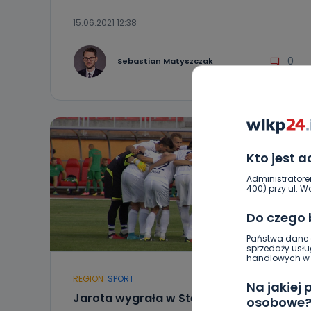
15.06.2021 12:38
0
Sebastian Matyszczak
Kto jest 
Administratore
400) przy ul. Wo
Do czego
Państwa dane o
sprzedaży usłu
handlowych w r
REGION
SPORT
Na jakiej
Jarota wygrała w Stężycy. W sobotę
osobowe