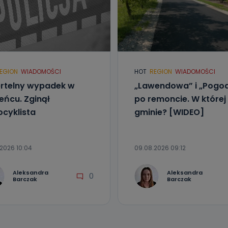
EGION
WIADOMOŚCI
HOT
REGION
WIADOMOŚCI
rtelny wypadek w
„Lawendowa” i „Pogo
eńcu. Zginął
po remoncie. W której
cyklista
gminie? [WIDEO]
2026 10:04
09.08.2026 09:12
Aleksandra
Aleksandra
0
Barczak
Barczak