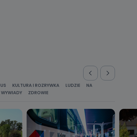
nio od
brane ze
taktowy,
racownicy
RUS
KULTURA I ROZRYWKA
LUDZIE
NA
WYWIADY
ZDROWIE