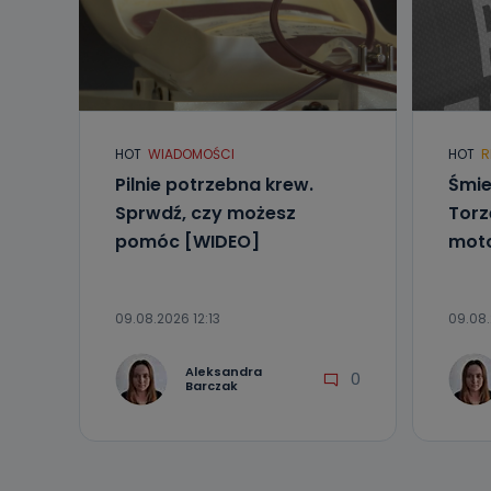
HOT
WIADOMOŚCI
HOT
R
Pilnie potrzebna krew.
Śmie
Sprwdź, czy możesz
Torz
pomóc [WIDEO]
moto
09.08.2026 12:13
09.08.
Aleksandra
0
Barczak