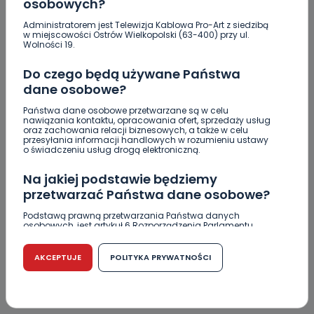
osobowych?
Administratorem jest Telewizja Kablowa Pro-Art z siedzibą
w miejscowości Ostrów Wielkopolski (63-400) przy ul.
Wolności 19.
Do czego będą używane Państwa
dane osobowe?
Państwa dane osobowe przetwarzane są w celu
nawiązania kontaktu, opracowania ofert, sprzedaży usług
oraz zachowania relacji biznesowych, a także w celu
przesyłania informacji handlowych w rozumieniu ustawy
o świadczeniu usług drogą elektroniczną.
REGION
Na jakiej podstawie będziemy
Pedofil upatrzył w Internecie 11-letnią ofiarę
przetwarzać Państwa dane osobowe?
08.01.2017 12:05
Podstawą prawną przetwarzania Państwa danych
osobowych, jest artykuł 6 Rozporządzenia Parlamentu
Europejskiego i Rady (UE) 2016/679 z dnia 27 kwietnia 2016
0
Archiwum wlkp24.info
r. w sprawie ochrony osób fizycznych w związku z
przetwarzaniem danych osobowych w sprawie
AKCEPTUJE
POLITYKA PRYWATNOŚCI
swobodnego przepływu takich danych oraz uchylenia
dyrektywy 95/46/WE (RODO).
Czy jest możliwość cofnięcia zgody?