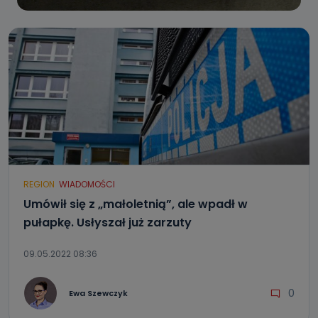
REGION
WIADOMOŚCI
Umówił się z „małoletnią”, ale wpadł w
pułapkę. Usłyszał już zarzuty
09.05.2022 08:36
0
Ewa Szewczyk