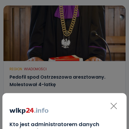
REGION
WIADOMOŚCI
Pedofil spod Ostrzeszowa aresztowany.
Molestował 4-latkę
31.07.2017 13:25
0
Paulina Szczepaniak
Kto jest administratorem danych