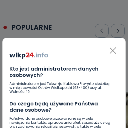
POPULARNE
WSZYSTKIE
BEZPIECZEŃSTWO
CIEKAWOSTKI
EDUKACJA
GOSPODARKA I FINANSE
HISTORIA
KORONAWIRUS
KULTURA I ROZRYWKA
LUDZIE
NA
SYGNALE
OPINIE
POLITYKA
RELIGIA
SAMORZĄD
Kto jest administratorem danych
ŚRODOWISKO
WASZE INFO
WSZYSTKICH ŚWIĘTYCH
osobowych?
WYWIADY
ZDROWIE
Administratorem jest Telewizja Kablowa Pro-Art z siedzibą
w miejscowości Ostrów Wielkopolski (63-400) przy ul.
Wolności 19.
Do czego będą używane Państwa
dane osobowe?
Państwa dane osobowe przetwarzane są w celu
nawiązania kontaktu, opracowania ofert, sprzedaży usług
oraz zachowania relacji biznesowych, a także w celu