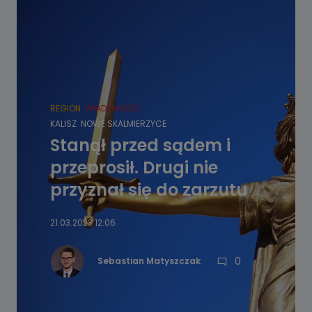
REGION
WIADOMOŚCI
KALISZ
NOWE SKALMIERZYCE
Stanął przed sądem i
przeprosił. Drugi nie
przyznał się do zarzutu
21.03.2023 12:06
0
Sebastian Matyszczak