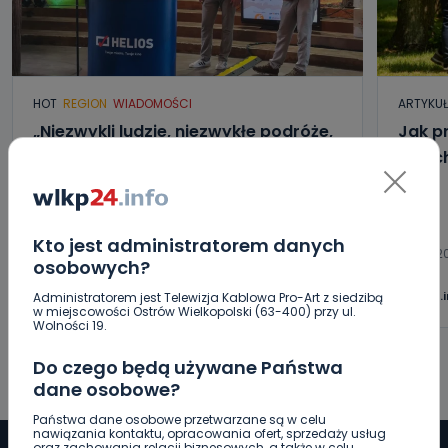
HOT
REGION
WIADOMOŚCI
ARTYKU
„Niezwykli ludzie, niezwykłe podróże,
Jak p
niezwykłe historie!”. Odyseja
letni
Antonińska – dzień pierwszy [FOTO]
06.08.2026 20:13
Kto jest administratorem danych
06.08.2
osobowych?
0
Aleksandra Barczak
wlkp24.
Administratorem jest Telewizja Kablowa Pro-Art z siedzibą
w miejscowości Ostrów Wielkopolski (63-400) przy ul.
Wolności 19.
Do czego będą używane Państwa
dane osobowe?
Państwa dane osobowe przetwarzane są w celu
nawiązania kontaktu, opracowania ofert, sprzedaży usług
oraz zachowania relacji biznesowych, a także w celu