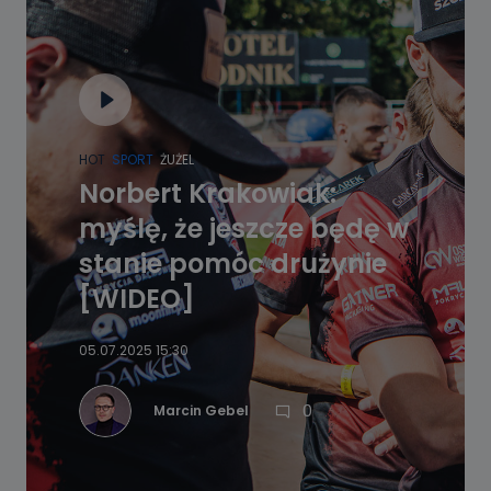
HOT
SPORT
ŻUŻEL
Norbert Krakowiak:
myślę, że jeszcze będę w
stanie pomóc drużynie
[WIDEO]
05.07.2025 15:30
0
Marcin Gebel