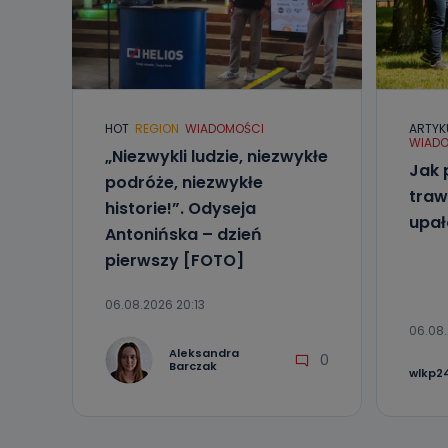
Do kiedy
Do czasu wycof
uzasadnionego
Jakie da
HOT
REGION
WIADOMOŚCI
ARTYK
Przetwarzane 
WIADO
Państwa (lub z
„Niezwykli ludzie, niezwykłe
źródeł publiczn
Jak 
adres korespo
podróże, niezwykłe
oraz partnerzy
traw
historie!”. Odyseja
upa
Jak skont
Antonińska – dzień
pierwszy [FOTO]
Można to zrob
poczta@tvproar
06.08.2026 20:13
06.08.
Aleksandra
0
Barczak
wlkp24