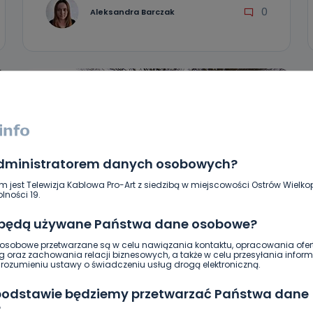
0
Aleksandra Barczak
administratorem danych osobowych?
m jest Telewizja Kablowa Pro-Art z siedzibą w miejscowości Ostrów Wielkop
lności 19.
 będą używane Państwa dane osobowe?
REGION
WIADOMOŚCI
sobowe przetwarzane są w celu nawiązania kontaktu, opracowania ofert
Już wszystko jasne. Konkurs na
g oraz zachowania relacji biznesowych, a także w celu przesyłania inform
ozumieniu ustawy o świadczeniu usług drogą elektroniczną.
kierowanie schroniskiem pod
Ostrowem rozstrzygnięty
 podstawie będziemy przetwarzać Państwa dane
?