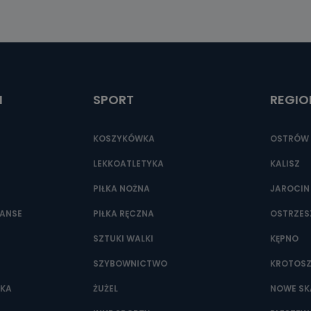
I
SPORT
REGIO
KOSZYKÓWKA
OSTRÓW 
LEKKOATLETYKA
KALISZ
PIŁKA NOŻNA
JAROCIN
NANSE
PIŁKA RĘCZNA
OSTRZE
SZTUKI WALKI
KĘPNO
SZYBOWNICTWO
KROTOS
WKA
ŻUŻEL
NOWE SK