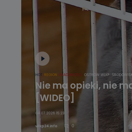
HOT
REGION
WIADOMOŚCI
OSTRÓW WLKP.
ŚRODOWIS
Nie ma opieki, nie 
[WIDEO]
04.07.2026 15:23
0
wlkp24.info