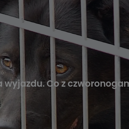
KO
ma wyjazdu. Co z czworonoga