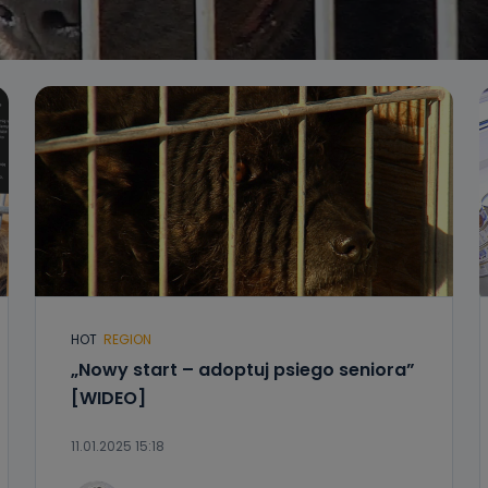
HOT
REGION
„Nowy start – adoptuj psiego seniora”
[WIDEO]
11.01.2025 15:18