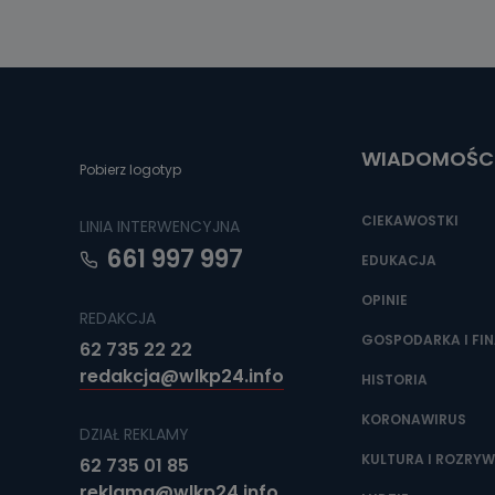
WIADOMOŚC
Pobierz logotyp
CIEKAWOSTKI
LINIA INTERWENCYJNA
661 997 997
EDUKACJA
OPINIE
REDAKCJA
GOSPODARKA I FI
62 735 22 22
redakcja@wlkp24.info
HISTORIA
KORONAWIRUS
DZIAŁ REKLAMY
KULTURA I ROZRY
62 735 01 85
reklama@wlkp24.info