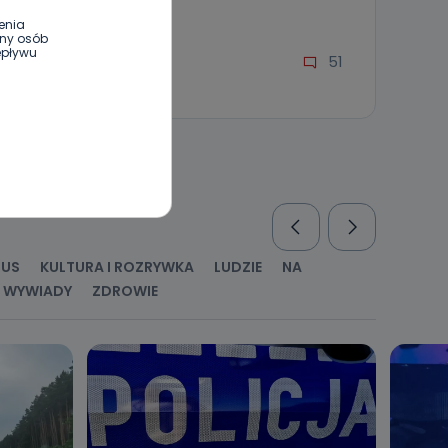
07.12.2022 08:20
enia
ony osób
epływu
51
Ewa Szewczyk
wnym oraz
e jest to
 dowolny,
Kablowej
RUS
KULTURA I ROZRYWKA
LUDZIE
NA
l. Wolności
e
WYWIADY
ZDROWIE
ania od
. Wolności
że żądania
enia