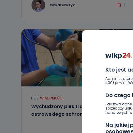
1
Ewa Szewczyk
Kto jest 
Administratore
400) przy ul. Wo
Do czego
HOT
WIADOMOŚCI
Państwa dane o
Wychudzony pies trafił do
sprzedaży usłu
handlowych w r
ostrowskiego schroniska
Na jakiej
osobowe