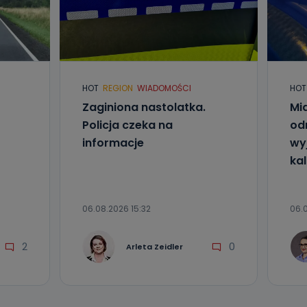
HOT
REGION
WIADOMOŚCI
HOT
nio od
brane ze
Zaginiona nastolatka.
Mia
taktowy,
racownicy
Policja czeka na
od
informacje
wyj
kal
06.08.2026 15:32
06.0
2
0
Arleta Zeidler