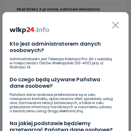
Miał blisko 3 promile, odmówił składania
wyjaśnień. Nieoficjalnie: to kaliski urzędnik
Drugie podejście. Podpisano umowę na
dokończenie rewitalizacji parku
Z Krotoszyna do Wrocławia. Krótka ucieczka przed
Kto jest administratorem danych
policją
osobowych?
Administratorem jest Telewizja Kablowa Pro-Art z siedzibą
Czysty magnez z potasem – dlaczego warto
w miejscowości Ostrów Wielkopolski (63-400) przy ul.
zajrzeć do wyników z laboratorium?
Wolności 19.
Utrudnienia na Ledóchowskiego jeszcze do końca
Do czego będą używane Państwa
wakacji
dane osobowe?
Policja ostrzega: wakacje to raj dla włamywaczy
Państwa dane osobowe przetwarzane są w celu
[WIDEO]
nawiązania kontaktu, opracowania ofert, sprzedaży usług
oraz zachowania relacji biznesowych, a także w celu
przesyłania informacji handlowych w rozumieniu ustawy
Greg Hancock z wizytą w Ostrowie Wielkopolskim.
o świadczeniu usług drogą elektroniczną.
Wspiera amerykańskie talenty [WIDEO]
Na jakiej podstawie będziemy
Masz karaluchy w domu? Sprawdź, jak skutecznie
przetwarzać Państwa dane osobowe?