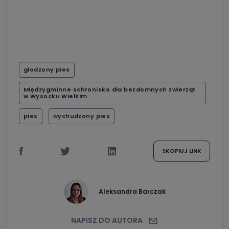
głodzony pies
Międzygminne schronisko dla bezdomnych zwierząt
w Wysocku Wielkim
pies
wychudzony pies
SKOPIUJ LINK
Aleksandra Barczak
NAPISZ DO AUTORA