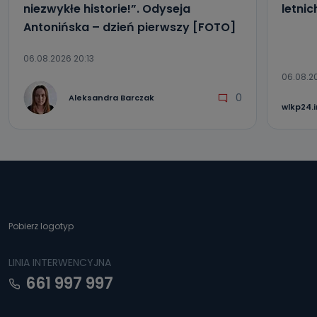
niezwykłe historie!”. Odyseja
letni
Antonińska – dzień pierwszy [FOTO]
06.08.2026 20:13
06.08.2
0
Aleksandra Barczak
wlkp24.
Pobierz logotyp
LINIA INTERWENCYJNA
661 997 997