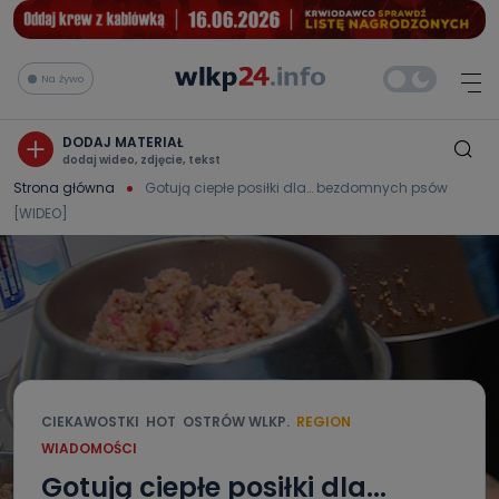
Na żywo
DODAJ MATERIAŁ
dodaj wideo, zdjęcie, tekst
Strona główna
Gotują ciepłe posiłki dla… bezdomnych psów
[WIDEO]
CIEKAWOSTKI
HOT
OSTRÓW WLKP.
REGION
WIADOMOŚCI
Gotują ciepłe posiłki dla...