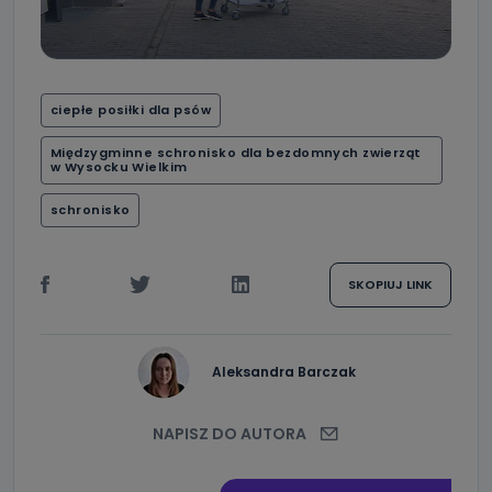
ciepłe posiłki dla psów
Międzygminne schronisko dla bezdomnych zwierząt
w Wysocku Wielkim
schronisko
SKOPIUJ LINK
Aleksandra Barczak
NAPISZ DO AUTORA