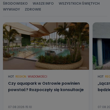
ŚRODOWISKO
WASZE INFO
WSZYSTKICH ŚWIĘTYCH
WYWIADY
ZDROWIE
HOT
REGION
WIADOMOŚCI
HOT
RE
Czy aquapark w Ostrowie powinien
„Łącz
powstać? Rozpoczęły się konsultacje
będzi
07.08.2026 15:10
07.08.2