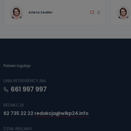
0
Arleta Zeidler
Pobierz logotyp
LINIA INTERWENCYJNA
661 997 997
REDAKCJA
62 735 22 22
redakcja@wlkp24.info
DZIAŁ REKLAMY