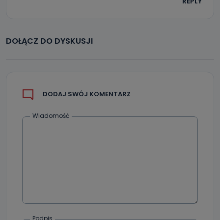
REPLY
Do czasu wycofania zgody lub, jeśli dane będą
przetwarzane na podstawie prawnie uzasadnionego celu
administratora – do momentu wniesienia sprzeciwu.
Jakie dane osobowe przetwarzamy?
DOŁĄCZ DO DYSKUSJI
Przetwarzane kategorie Państwa danych osobowych to
dane, które pochodzą bezpośrednio od Państwa (lub
zostały przekazane w Państwa imieniu) lub dane osobowe,
które zostały zebrane ze źródeł publicznie dostępnych, w
szczególności: imię i nazwisko, adres e-mail, telefon
kontaktowy, adres korespondencyjny. Odbiorcą Pastwa
DODAJ SWÓJ KOMENTARZ
danych osobowych są pracownicy i współpracownicy
oraz partnerzy wspomagający administratora w jego
biznesowej działalności.
Wiadomość
Jak skontaktować się z inspektorem
danych osobowych?
Można to zrobić pod numerem telefonu 62 735-51-05 lub
e-mailowo pod adresem: poczta@tvproart.pl
Podpis