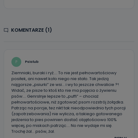
Kablowej Pro-Art z siedzibą w miejscowości Ostrów
Wielkopolski (63-400) przy ul. Wolności 19.
Kiedy i komu możemy przekazać
Państwa dane?
KOMENTARZE (1)
Telewizja Kablowa Pro-Art z siedzibą w miejscowości
Ostrów Wielkopolski (63-400) przy ul. Wolności 19 nie
przekazuje Państwa danych osobowych podmiotom
trzecim, jak również nie są one wykorzystywane w
procesach zautomatyzowanego profilowania.
P
Psiolub
Co mogą Państwo zrobić z
przekazanymi nam danymi?
Ziemniaki, buraki i ryż…. To nie jest pełnowartościowy
posiłek, ani nawet koło niego nie stało. Tak jedzą
Po wyrażeniu zgody na przetwarzanie danych osobowych,
najgorsze „psiurki” ze wsi… i wy to jeszcze chwalicie ?!
mają Państwo prawo do żądania od Telewizji Kablowa
Widać, ze pisze to ktoś kto nie ma pojęcia o żywieniu
Pro-Art z siedzibą w miejscowości Ostrów Wielkopolski (63-
400) przy ul. Wolności 19 dostępu do danych osobowych
psów…. Genrslnje lepsze to „puffi” – chociaż
dotyczących Państwa oraz uzyskania ich kopii, a także
pełnowartościowe, niż zgotować psom rozstrój żołądka.
żądania ich sprostowania, usunięcia danych,
Patrząc na porcje, tez nikt tak nieodpowiednio tych porcji
ograniczenia ich przetwarzania oraz prawo wniesienia
sprzeciwu wobec ich przetwarzania.
(zapotrzebowania) nie wylicza, a takiego gotowanego
jedzenia to pies powinien dostać objętościowo 100%
Do kiedy Państwa dane osobowe będą
więcej, po miskach patrząc…. No nie wydaje mi się.
przechowywane?
Trochę żal… psów, żal.