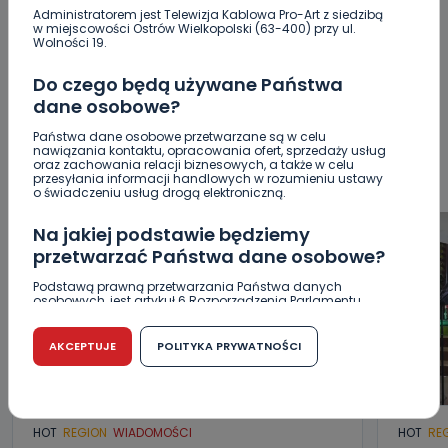
Administratorem jest Telewizja Kablowa Pro-Art z siedzibą
w miejscowości Ostrów Wielkopolski (63-400) przy ul.
WSZYSTKIE
BEZPIECZEŃSTWO
CIEKAWOSTKI
Wolności 19.
EDUKACJA
GOSPODARKA I FINANSE
HISTORIA
Do czego będą używane Państwa
KORONAWIRUS
KULTURA I ROZRYWKA
LUDZIE
NA
dane osobowe?
SYGNALE
OPINIE
POLITYKA
RELIGIA
SAMORZĄD
ŚRODOWISKO
WASZE INFO
WSZYSTKICH ŚWIĘTYCH
Państwa dane osobowe przetwarzane są w celu
nawiązania kontaktu, opracowania ofert, sprzedaży usług
WYWIADY
ZDROWIE
oraz zachowania relacji biznesowych, a także w celu
przesyłania informacji handlowych w rozumieniu ustawy
o świadczeniu usług drogą elektroniczną.
Na jakiej podstawie będziemy
przetwarzać Państwa dane osobowe?
Podstawą prawną przetwarzania Państwa danych
osobowych, jest artykuł 6 Rozporządzenia Parlamentu
Europejskiego i Rady (UE) 2016/679 z dnia 27 kwietnia 2016
r. w sprawie ochrony osób fizycznych w związku z
przetwarzaniem danych osobowych w sprawie
AKCEPTUJE
POLITYKA PRYWATNOŚCI
swobodnego przepływu takich danych oraz uchylenia
dyrektywy 95/46/WE (RODO).
Czy jest możliwość cofnięcia zgody?
HOT
REGION
WIADOMOŚCI
HOT
RE
Podanie danych osobowych jest dobrowolne, nie jest