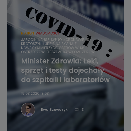
REGION
WIADOMOŚCI
JAROCIN
KALISZ
KĘPNO
KORONAWIRUS
KROTOSZYN
LUDZIE
NA SYGNALE
NOWE SKALMIERZYCE
OSTRÓW WLKP.
OSTRZESZÓW
PLESZEW
RASZKÓW
ZDROWIE
Minister Zdrowia: Leki,
sprzęt i testy dojechały
do szpitali i laboratoriów
19.03.2020 13:03
0
Ewa Szewczyk