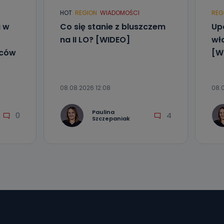
HOT
REGION
WIADOMOŚCI
REG
i w
Co się stanie z bluszczem
Upa
na II LO? [WIDEO]
wła
mców
[W
08.08.2026 12:08
08.
Paulina
0
4
Szczepaniak