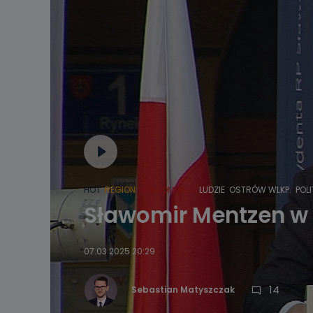
HOT
REGION
WIADOMOŚCI
LUDZIE
OSTRÓW WLKP.
POL
Sławomir Mentzen w 
07.03.2025 20:29
14
Sebastian Matyszczak