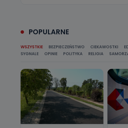
Jakie da
Przetwarzane 
Państwa (lub z
źródeł publiczn
POPULARNE
adres korespo
oraz partnerzy
Jak skont
WSZYSTKIE
BEZPIECZEŃSTWO
CIEKAWOSTKI
E
SYGNALE
OPINIE
POLITYKA
RELIGIA
SAMORZ
Można to zrob
poczta@tvproar