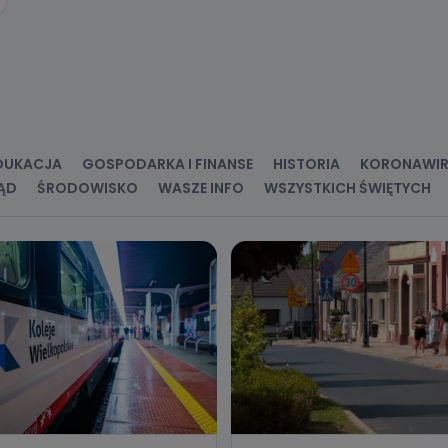
ne osobowe przetwarzamy?
kategorie Państwa danych osobowych to dane, które pochodzą bezpośred
ostały przekazane w Państwa imieniu) lub dane osobowe, które zostały ze
ie dostępnych, w szczególności: imię i nazwisko, adres e-mail, telefon kon
ndencyjny. Odbiorcą Pastwa danych osobowych są pracownicy i współp
 wspomagający administratora w jego biznesowej działalności.
aktować się z inspektorem danych osobowych?
DUKACJA
GOSPODARKA I FINANSE
HISTORIA
KORONAWI
ĄD
ŚRODOWISKO
WASZE INFO
WSZYSTKICH ŚWIĘTYCH
ić pod numerem telefonu 62 735-51-05 lub e-mailowo pod adresem:
t.pl