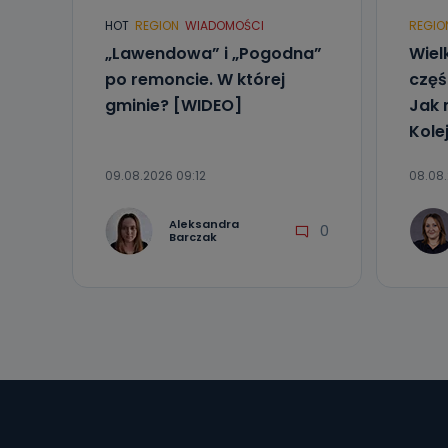
HOT
REGION
WIADOMOŚCI
REGIO
„Lawendowa” i „Pogodna”
Wiel
po remoncie. W której
częś
gminie? [WIDEO]
Jak 
Kole
09.08.2026 09:12
08.08.
Aleksandra
0
Barczak