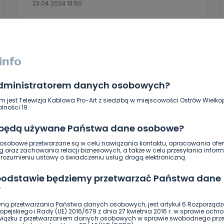
23.04.2024 13:50
1
Sebastian Matyszczak
administratorem danych osobowych?
m jest Telewizja Kablowa Pro-Art z siedzibą w miejscowości Ostrów Wielkop
lności 19.
 będą używane Państwa dane osobowe?
sobowe przetwarzane są w celu nawiązania kontaktu, opracowania ofert
g oraz zachowania relacji biznesowych, a także w celu przesyłania inform
ozumieniu ustawy o świadczeniu usług drogą elektroniczną.
 podstawie będziemy przetwarzać Państwa dane
?
REGION
WIADOMOŚCI
Sanepid i policja w ostrowskim pubie.
ną przetwarzania Państwa danych osobowych, jest artykuł 6 Rozporządz
pejskiego i Rady (UE) 2016/679 z dnia 27 kwietnia 2016 r. w sprawie ochr
Będzie kara administracyjna?
związku z przetwarzaniem danych osobowych w sprawie swobodnego prz