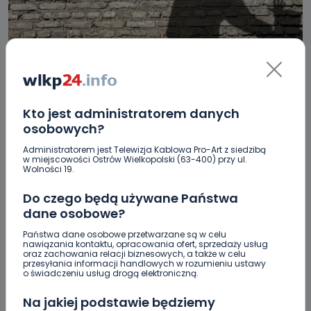
REGION
WIADOMOŚCI
Kto jest administratorem danych
osobowych?
Kobyla Góra: Pobił żonę i 4-miesięczne
dziecko
Administratorem jest Telewizja Kablowa Pro-Art z siedzibą
w miejscowości Ostrów Wielkopolski (63-400) przy ul.
Wolności 19.
08.11.2017 16:20
Do czego będą używane Państwa
dane osobowe?
3
Paulina Szczepaniak
Państwa dane osobowe przetwarzane są w celu
nawiązania kontaktu, opracowania ofert, sprzedaży usług
oraz zachowania relacji biznesowych, a także w celu
przesyłania informacji handlowych w rozumieniu ustawy
o świadczeniu usług drogą elektroniczną.
Na jakiej podstawie będziemy