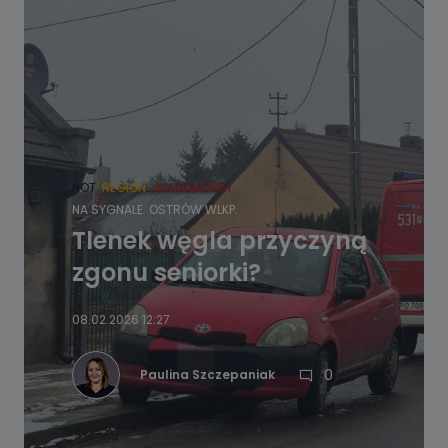
HOT
REGION
WIADOMOŚCI
NA SYGNALE
OSTRÓW WLKP.
Tlenek węgla przyczyną
zgonu seniorki?
08.02.2026 12:27
0
Paulina Szczepaniak