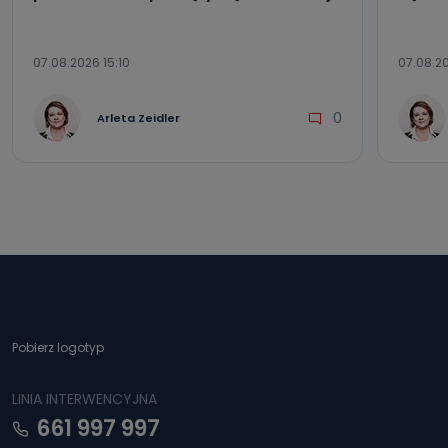
07.08.2026 15:10
07.08.2
0
Arleta Zeidler
Pobierz logotyp
LINIA INTERWENCYJNA
661 997 997