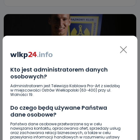
Kto jest administratorem danych
osobowych?
REGION
SPORT
Administratorem jest Telewizja Kablowa Pro-Art z siedzibą
w miejscowości Ostrów Wielkopolski (63-400) przy ul.
Danielak w ekstraklasie
Wolności 19.
12.06.2018 06:54
Do czego będą używane Państwa
dane osobowe?
0
Archiwum wlkp24.info
Państwa dane osobowe przetwarzane są w celu
nawiązania kontaktu, opracowania ofert, sprzedaży usług
oraz zachowania relacji biznesowych, a także w celu
przesyłania informacji handlowych w rozumieniu ustawy