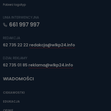
Przetwarzane kategorie Państwa danych osobowych to
Pobierz logotyp
dane, które pochodzą bezpośrednio od Państwa (lub
zostały przekazane w Państwa imieniu) lub dane osobowe,
które zostały zebrane ze źródeł publicznie dostępnych, w
szczególności: imię i nazwisko, adres e-mail, telefon
LINIA INTERWENCYJNA
kontaktowy, adres korespondencyjny. Odbiorcą Pastwa
danych osobowych są pracownicy i współpracownicy
661 997 997
oraz partnerzy wspomagający administratora w jego
biznesowej działalności.
REDAKCJA
Jak skontaktować się z inspektorem
62 735 22 22
redakcja@wlkp24.info
danych osobowych?
Można to zrobić pod numerem telefonu 62 735-51-05 lub
e-mailowo pod adresem: poczta@tvproart.pl
DZIAŁ REKLAMY
62 735 01 85
reklama@wlkp24.info
WIADOMOŚCI
CIEKAWOSTKI
EDUKACJA
OPINIE