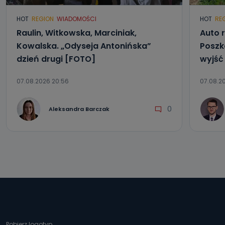
HOT
REGION
WIADOMOŚCI
HOT
RE
Raulin, Witkowska, Marciniak,
Auto r
Kowalska. „Odyseja Antonińska”
Poszk
dzień drugi [FOTO]
wyjść
07.08.2026 20:56
07.08.20
0
Aleksandra Barczak
Pobierz logotyp