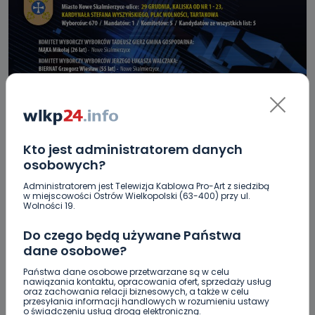
REGION
WIADOMOŚCI
Kto jest administratorem danych
Kto na radnego Nowych Skalmierzyc?
osobowych?
ZOBACZ LISTĘ KANDYDATÓW
Administratorem jest Telewizja Kablowa Pro-Art z siedzibą
w miejscowości Ostrów Wielkopolski (63-400) przy ul.
Wolności 19.
22.09.2018 19:31
Do czego będą używane Państwa
dane osobowe?
5
Sebastian Matyszczak
Państwa dane osobowe przetwarzane są w celu
nawiązania kontaktu, opracowania ofert, sprzedaży usług
oraz zachowania relacji biznesowych, a także w celu
przesyłania informacji handlowych w rozumieniu ustawy
o świadczeniu usług drogą elektroniczną.