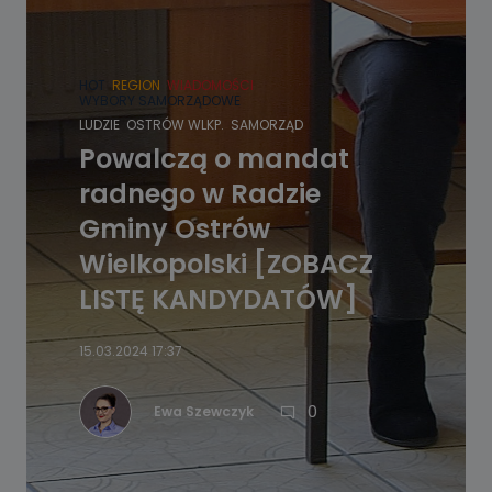
HOT
REGION
WIADOMOŚCI
WYBORY SAMORZĄDOWE
LUDZIE
OSTRÓW WLKP.
SAMORZĄD
Powalczą o mandat
radnego w Radzie
Gminy Ostrów
Wielkopolski [ZOBACZ
LISTĘ KANDYDATÓW]
15.03.2024 17:37
0
Ewa Szewczyk