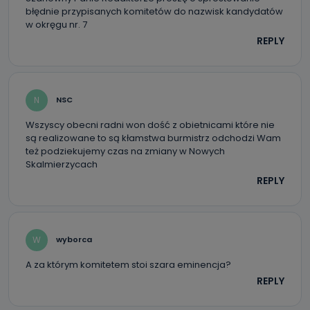
błędnie przypisanych komitetów do nazwisk kandydatów
w okręgu nr. 7
REPLY
N
NSC
Wszyscy obecni radni won dość z obietnicami które nie
są realizowane to są kłamstwa burmistrz odchodzi Wam
też podziekujemy czas na zmiany w Nowych
Skalmierzycach
REPLY
W
wyborca
A za którym komitetem stoi szara eminencja?
REPLY