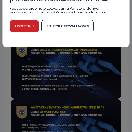
Podstawą prawną przetwarzania Państwa danych
osobowych, jest artykuł 6 Rozporządzenia Parlamentu
Europejskiego i Rady (UE) 2016/679 z dnia 27 kwietnia 2016
r. w sprawie ochrony osób fizycznych w związku z
przetwarzaniem danych osobowych w sprawie
AKCEPTUJE
POLITYKA PRYWATNOŚCI
swobodnego przepływu takich danych oraz uchylenia
dyrektywy 95/46/WE (RODO).
Czy jest możliwość cofnięcia zgody?
Podanie danych osobowych jest dobrowolne, nie jest
wymogiem ustawowym lub umownym oraz nie stanowi
warunku zawarcia umowy. Cofnięcie zgody jest możliwe
na każdym etapie i nie jest to związane z żadnymi
negatywnymi konsekwencjami. Cofnięcia zgody można
dokonać w dowolny, wybrany sposób (e-mail, poczta
tradycyjna) tak, aby dotarła do wiadomości Telewizji
Kablowej Pro-Art z siedzibą w miejscowości Ostrów
Wielkopolski (63-400) przy ul. Wolności 19.
Kiedy i komu możemy przekazać
Państwa dane?
Telewizja Kablowa Pro-Art z siedzibą w miejscowości
Ostrów Wielkopolski (63-400) przy ul. Wolności 19 nie
przekazuje Państwa danych osobowych podmiotom
trzecim, jak również nie są one wykorzystywane w
procesach zautomatyzowanego profilowania.