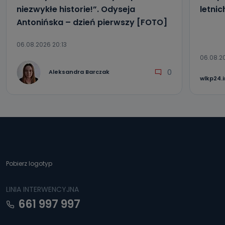
niezwykłe historie!”. Odyseja
letni
Antonińska – dzień pierwszy [FOTO]
06.08.2026 20:13
06.08.2
0
Aleksandra Barczak
wlkp24.
Pobierz logotyp
LINIA INTERWENCYJNA
661 997 997