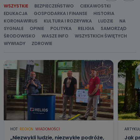
WSZYSTKIE
BEZPIECZEŃSTWO
CIEKAWOSTKI
EDUKACJA
GOSPODARKA I FINANSE
HISTORIA
KORONAWIRUS
KULTURA I ROZRYWKA
LUDZIE
NA
SYGNALE
OPINIE
POLITYKA
RELIGIA
SAMORZĄD
ŚRODOWISKO
WASZE INFO
WSZYSTKICH ŚWIĘTYCH
WYWIADY
ZDROWIE
HOT
REGION
WIADOMOŚCI
ARTYKU
„Niezwykli ludzie, niezwykłe podróże,
Jak p