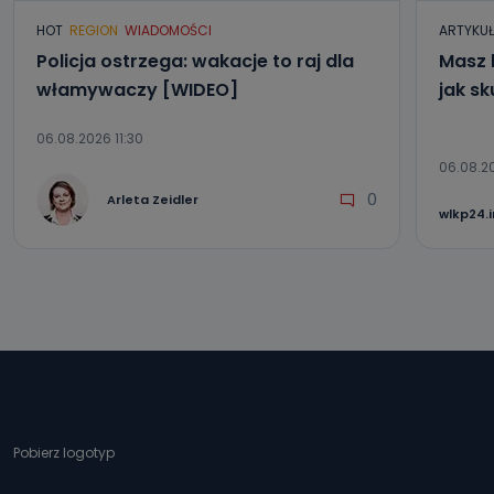
HOT
REGION
WIADOMOŚCI
ARTYKU
Policja ostrzega: wakacje to raj dla
Masz 
włamywaczy [WIDEO]
jak sk
06.08.2026 11:30
06.08.2
0
Arleta Zeidler
wlkp24.
Pobierz logotyp