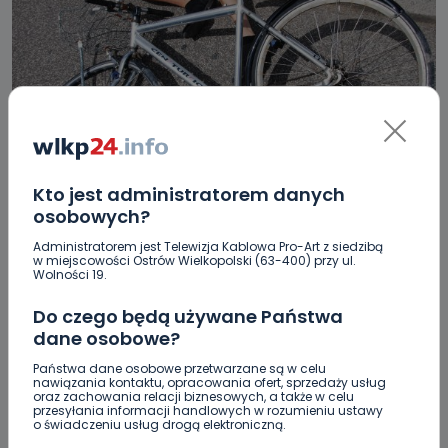
Kto jest administratorem danych
HOT
WIADOMOŚCI
osobowych?
Nastolatek potrącony przez pijanego
Administratorem jest Telewizja Kablowa Pro-Art z siedzibą
kierowcę
w miejscowości Ostrów Wielkopolski (63-400) przy ul.
Wolności 19.
20.05.2023 18:16
Do czego będą używane Państwa
dane osobowe?
0
Paulina Szczepaniak
Państwa dane osobowe przetwarzane są w celu
nawiązania kontaktu, opracowania ofert, sprzedaży usług
oraz zachowania relacji biznesowych, a także w celu
przesyłania informacji handlowych w rozumieniu ustawy
o świadczeniu usług drogą elektroniczną.