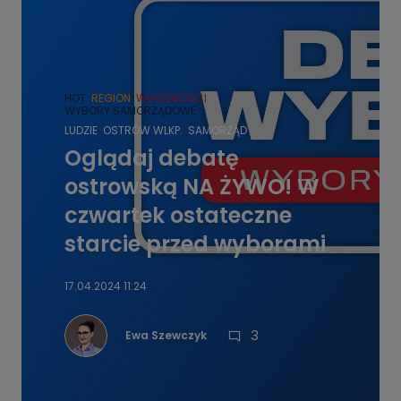
HOT
REGION
WIADOMOŚCI
WYBORY SAMORZĄDOWE
LUDZIE
OSTRÓW WLKP.
SAMORZĄD
Oglądaj debatę
ostrowską NA ŻYWO! W
czwartek ostateczne
starcie przed wyborami
17.04.2024 11:24
3
Ewa Szewczyk