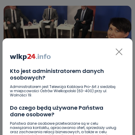
Kto jest administratorem danych
WIADOMOŚCI
osobowych?
DEBATA NA ŻYWO! Oglądaj spotkanie
Administratorem jest Telewizja Kablowa Pro-Art z siedzibą
kandydatów na burmistrza Ostrzeszowa
w miejscowości Ostrów Wielkopolski (63-400) przy ul.
Wolności 19.
08.10.2018 15:02
Do czego będą używane Państwa
dane osobowe?
2
Agnieszka Kurzawa
Państwa dane osobowe przetwarzane są w celu
nawiązania kontaktu, opracowania ofert, sprzedaży usług
oraz zachowania relacji biznesowych, a także w celu