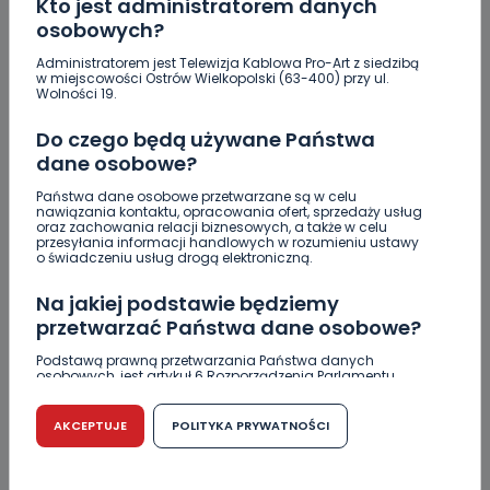
Kto jest administratorem danych
osobowych?
Nastolatek w szpitalu po zderzeniu osobówki z
motocyklem
Administratorem jest Telewizja Kablowa Pro-Art z siedzibą
w miejscowości Ostrów Wielkopolski (63-400) przy ul.
Wolności 19.
Uważaj na oszustwo! Przychodzą maile z
fałszywego e-Urzędu Skarbowego
Do czego będą używane Państwa
Jak wybrać prostownicę do włosów puszących się i
dane osobowe?
elektryzujących?
Państwa dane osobowe przetwarzane są w celu
nawiązania kontaktu, opracowania ofert, sprzedaży usług
oraz zachowania relacji biznesowych, a także w celu
przesyłania informacji handlowych w rozumieniu ustawy
o świadczeniu usług drogą elektroniczną.
Na jakiej podstawie będziemy
Skomentuj ten wpis jako pierwszy!
przetwarzać Państwa dane osobowe?
Podstawą prawną przetwarzania Państwa danych
DOŁĄCZ DO DYSKUSJI
osobowych, jest artykuł 6 Rozporządzenia Parlamentu
Europejskiego i Rady (UE) 2016/679 z dnia 27 kwietnia 2016
r. w sprawie ochrony osób fizycznych w związku z
przetwarzaniem danych osobowych w sprawie
AKCEPTUJE
POLITYKA PRYWATNOŚCI
swobodnego przepływu takich danych oraz uchylenia
dyrektywy 95/46/WE (RODO).