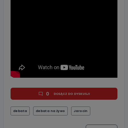
0
DOŁĄCZ DO DYSKUSJI
debata
debata na żywo
Jarocin