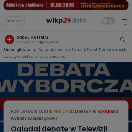
Na żywo
DODAJ MATERIAŁ
dodaj wideo, zdjęcie, tekst
Strona główna
Oglądaj debatę w Telewizji Proart. Damsko-męski
wyścig o fotel burmistrza Jarocina
HOT
JAROCIN
LUDZIE
REGION
SAMORZĄD
WIADOMOŚCI
WYBORY SAMORZĄDOWE
Oglądaj debatę w Telewizji