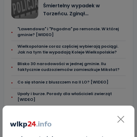
Śmiertelny wypadek w
Torzeńcu. Zginął…
"Lawendowa" i "Pogodna" po remoncie. W której
gminie? [WIDEO]
Wielkopolanie coraz częściej wybierają pociągi.
Jak na tym tle wypadają Koleje Wielkopolskie?
Blisko 30 narodowości w jednej gminie. Ilu
faktycznie cudzoziemców zamieszkuje Mikstat?
Co się stanie z bluszczem na II LO? [WIDEO]
Upały i burze. Porady dla właścicieli zwierząt
[WIDEO]
Raulin, Witkowska, Marciniak, Kowalska. "Odyseja
Antonińska" dzień drugi [FOTO]
Auto rozbite na drzewie. Poszkodowani nie mogli z
niego wyjść [FOTO]