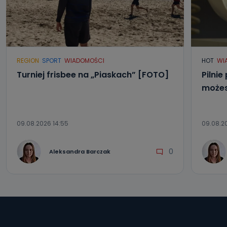
e-mailowo pod adresem: poczta@tvproart.pl
REGION
SPORT
WIADOMOŚCI
HOT
WI
Turniej frisbee na „Piaskach” [FOTO]
Pilnie
możes
09.08.2026 14:55
09.08.20
0
Aleksandra Barczak