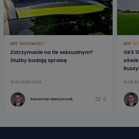
HOT
WIADOMOŚCI
HOT
RE
Zatrzymanie na tle seksualnym?
OKS 1
Służby badają sprawę
oświet
Ruszy
10.08.2026 09:33
10.08.20
0
Sebastian Matyszczak