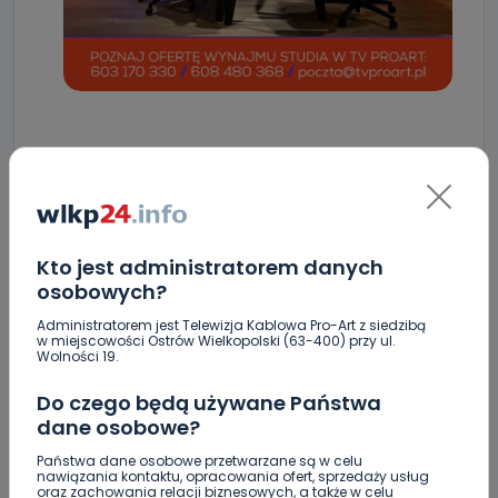
ZOBACZ TAKŻE
0
10.08.2026 11:08
Mocne otwarcie sezonu Astry,
Kto jest administratorem danych
osobowych?
Centry…
Administratorem jest Telewizja Kablowa Pro-Art z siedzibą
w miejscowości Ostrów Wielkopolski (63-400) przy ul.
0
10.08.2026 09:33
Wolności 19.
Zatrzymanie na tle seksualnym?
Do czego będą używane Państwa
Służby…
dane osobowe?
Państwa dane osobowe przetwarzane są w celu
0
nawiązania kontaktu, opracowania ofert, sprzedaży usług
10.08.2026 09:12
oraz zachowania relacji biznesowych, a także w celu