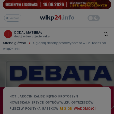
Na żywo
DODAJ MATERIAŁ
dodaj wideo, zdjęcie, tekst
Strona główna
Oglądaj debaty przedwyborcze w TV Proart i na
wlkp24.info
HOT
JAROCIN
KALISZ
KĘPNO
KROTOSZYN
NOWE SKALMIERZYCE
OSTRÓW WLKP.
OSTRZESZÓW
PLESZEW
POLITYKA
RASZKÓW
REGION
WIADOMOŚCI