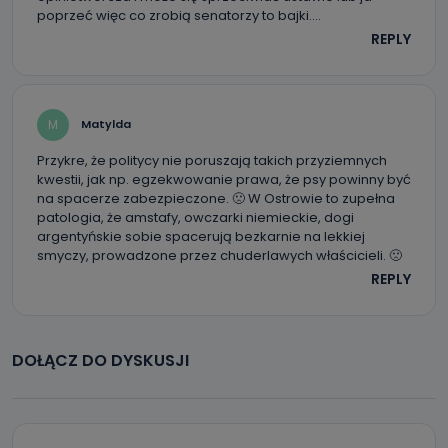
poprzeć więc co zrobią senatorzy to bajki….
Przetwarzane kategorie Państwa danych osobowych to
REPLY
dane, które pochodzą bezpośrednio od Państwa (lub
zostały przekazane w Państwa imieniu) lub dane osobowe,
które zostały zebrane ze źródeł publicznie dostępnych, w
szczególności: imię i nazwisko, adres e-mail, telefon
kontaktowy, adres korespondencyjny. Odbiorcą Pastwa
danych osobowych są pracownicy i współpracownicy
oraz partnerzy wspomagający administratora w jego
M
Matylda
biznesowej działalności.
Przykre, że politycy nie poruszają takich przyziemnych
Jak skontaktować się z inspektorem
kwestii, jak np. egzekwowanie prawa, że psy powinny być
danych osobowych?
na spacerze zabezpieczone. 🙁 W Ostrowie to zupełna
patologia, że amstafy, owczarki niemieckie, dogi
Można to zrobić pod numerem telefonu 62 735-51-05 lub
argentyńskie sobie spacerują bezkarnie na lekkiej
e-mailowo pod adresem: poczta@tvproart.pl
smyczy, prowadzone przez chuderlawych właścicieli. 🙁
REPLY
DOŁĄCZ DO DYSKUSJI