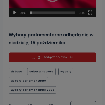
00:00
01:00
Wybory parlamentarne odbędą się w
niedzielę, 15 października.
2
DOŁĄCZ DO DYSKUSJI
debata
debata na żywo
wybory
wybory parlamentarne
wybory parlamentarne 2023