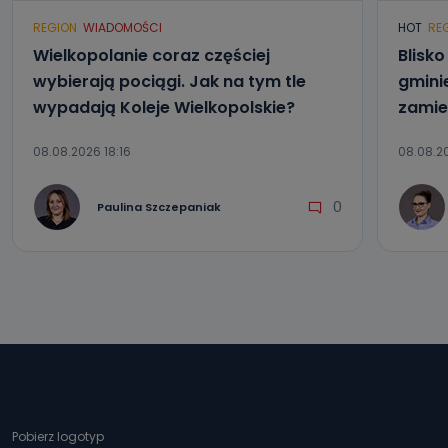
REGION
WIADOMOŚCI
HOT
RE
Wielkopolanie coraz częściej
Blisk
wybierają pociągi. Jak na tym tle
gmini
wypadają Koleje Wielkopolskie?
zamie
08.08.2026 18:16
08.08.20
0
Paulina Szczepaniak
Pobierz logotyp