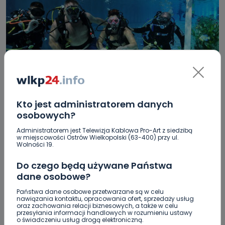
REGION
WIADOMOŚCI
Podsumowano sezon na „Olimpijskiej”. Ile razy
Kto jest administratorem danych
odwiedzono basen? [ZDJĘCIA] [WIDEO]
osobowych?
Administratorem jest Telewizja Kablowa Pro-Art z siedzibą
03.10.2022 08:46
w miejscowości Ostrów Wielkopolski (63-400) przy ul.
Wolności 19.
3
Do czego będą używane Państwa
Sebastian Matyszczak
dane osobowe?
Państwa dane osobowe przetwarzane są w celu
nawiązania kontaktu, opracowania ofert, sprzedaży usług
oraz zachowania relacji biznesowych, a także w celu
przesyłania informacji handlowych w rozumieniu ustawy
o świadczeniu usług drogą elektroniczną.