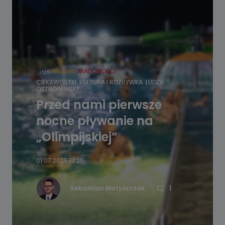
HOT
REGION
WIADOMOŚCI
CIEKAWOSTKI
KULTURA I ROZRYWKA
LUDZIE
OSTRÓW WLKP.
Przed nami pierwsze
nocne pływanie na
„Olimpijskiej”
01.07.2025 17:25
1
Sebastian Matyszczak