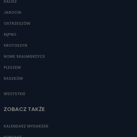
KALISZ
Można to zrobić pod numerem telefonu 62 735-51-05 lub
e-mailowo pod adresem: poczta@tvproart.pl
JAROCIN
OSTRZESZÓW
KĘPNO
KROTOSZYN
NOWE SKALMIERZYCE
PLESZEW
RASZKÓW
WSZYSTKIE
ZOBACZ TAKŻE
KALENDARZ WYDARZEŃ