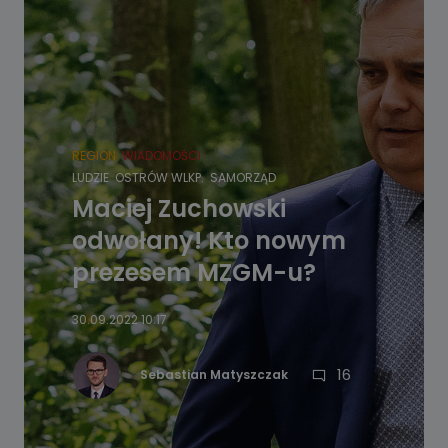
REGION
WIADOMOŚCI
LUDZIE
OSTRÓW WLKP.
SAMORZĄD
Maciej Zuchowski
odwołany! Kto nowym
prezesem MZGM-u?
30.09.2022 10:17
16
Sebastian Matyszczak