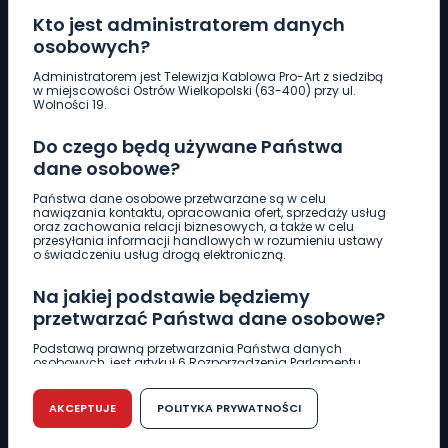
Kto jest administratorem danych
osobowych?
Pobierz logotyp
Administratorem jest Telewizja Kablowa Pro-Art z siedzibą
w miejscowości Ostrów Wielkopolski (63-400) przy ul.
Wolności 19.
LINIA INTERWENCYJNA
Do czego będą używane Państwa
661 997 997
dane osobowe?
Państwa dane osobowe przetwarzane są w celu
REDAKCJA
nawiązania kontaktu, opracowania ofert, sprzedaży usług
oraz zachowania relacji biznesowych, a także w celu
62 735 22 22
redakcja@wlkp24.info
przesyłania informacji handlowych w rozumieniu ustawy
o świadczeniu usług drogą elektroniczną.
DZIAŁ REKLAMY
Na jakiej podstawie będziemy
62 735 01 85
reklama@wlkp24.info
przetwarzać Państwa dane osobowe?
Podstawą prawną przetwarzania Państwa danych
osobowych, jest artykuł 6 Rozporządzenia Parlamentu
WIADOMOŚCI
Europejskiego i Rady (UE) 2016/679 z dnia 27 kwietnia 2016
r. w sprawie ochrony osób fizycznych w związku z
przetwarzaniem danych osobowych w sprawie
AKCEPTUJE
POLITYKA PRYWATNOŚCI
swobodnego przepływu takich danych oraz uchylenia
CIEKAWOSTKI
dyrektywy 95/46/WE (RODO).