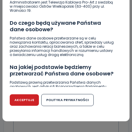
Koniec ryku silników i rajdów po mieście?
Administratorem jest Telewizja Kablowa Pro-Art z siedzibą
w miejscowości Ostrów Wielkopolski (63-400) przy ul.
Wolności 19.
Rasmussen po pierwszych sparingach: obrona
naszą bazą! [WIDEO]
Do czego będą używane Państwa
dane osobowe?
Państwa dane osobowe przetwarzane są w celu
nawiązania kontaktu, opracowania ofert, sprzedaży usług
oraz zachowania relacji biznesowych, a także w celu
przesyłania informacji handlowych w rozumieniu ustawy
Skomentuj ten wpis jako pierwszy!
o świadczeniu usług drogą elektroniczną.
Na jakiej podstawie będziemy
DOŁĄCZ DO DYSKUSJI
przetwarzać Państwa dane osobowe?
Podstawą prawną przetwarzania Państwa danych
osobowych, jest artykuł 6 Rozporządzenia Parlamentu
Europejskiego i Rady (UE) 2016/679 z dnia 27 kwietnia 2016
r. w sprawie ochrony osób fizycznych w związku z
przetwarzaniem danych osobowych w sprawie
AKCEPTUJE
POLITYKA PRYWATNOŚCI
DODAJ SWÓJ KOMENTARZ
swobodnego przepływu takich danych oraz uchylenia
dyrektywy 95/46/WE (RODO).
Wiadomość
Czy jest możliwość cofnięcia zgody?
Podanie danych osobowych jest dobrowolne, nie jest