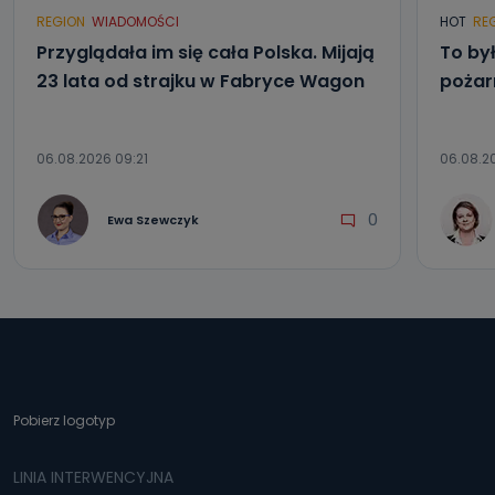
REGION
WIADOMOŚCI
HOT
RE
Przyglądała im się cała Polska. Mijają
To by
23 lata od strajku w Fabryce Wagon
pożar
06.08.2026 09:21
06.08.2
0
Ewa Szewczyk
Pobierz logotyp
LINIA INTERWENCYJNA