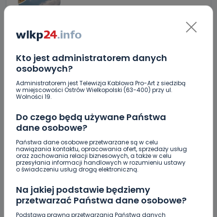
Raulin, Witkowska, Marciniak, Kowalska. "Odyseja
Antonińska" dzień drugi [FOTO]
Auto rozbite na drzewie. Poszkodowani nie mogli z
Kto jest administratorem danych
niego wyjść [FOTO]
osobowych?
Nastolatek w szpitalu po zderzeniu osobówki z
Administratorem jest Telewizja Kablowa Pro-Art z siedzibą
motocyklem
w miejscowości Ostrów Wielkopolski (63-400) przy ul.
Wolności 19.
Uważaj na oszustwo! Przychodzą maile z
Do czego będą używane Państwa
fałszywego e-Urzędu Skarbowego
dane osobowe?
Jak wybrać prostownicę do włosów puszących się i
Państwa dane osobowe przetwarzane są w celu
elektryzujących?
nawiązania kontaktu, opracowania ofert, sprzedaży usług
oraz zachowania relacji biznesowych, a także w celu
przesyłania informacji handlowych w rozumieniu ustawy
Jakość wody wróciła (prawie) do normy. Jest
o świadczeniu usług drogą elektroniczną.
komunikat sanepidu
Na jakiej podstawie będziemy
Zatrzymany w Sośniach. Za połamane tablice
przetwarzać Państwa dane osobowe?
Nowe ustalenia w sprawie OZC. Kto spełnił warunki
Podstawą prawną przetwarzania Państwa danych