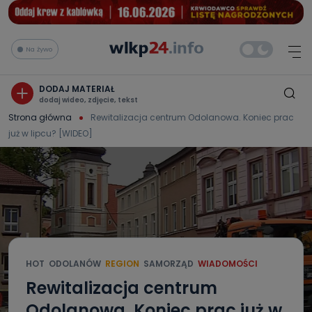
Na żywo
DODAJ MATERIAŁ
dodaj wideo, zdjęcie, tekst
Strona główna
Rewitalizacja centrum Odolanowa. Koniec prac
już w lipcu? [WIDEO]
HOT
ODOLANÓW
REGION
SAMORZĄD
WIADOMOŚCI
Rewitalizacja centrum
Odolanowa. Koniec prac już w