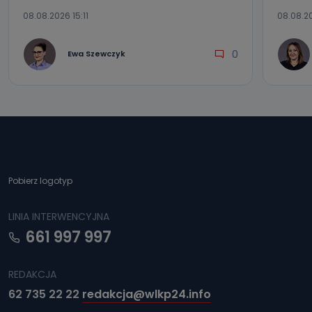
08.08.2026 15:11
08.08.2
0
Ewa Szewczyk
Pobierz logotyp
LINIA INTERWENCYJNA
661 997 997
REDAKCJA
62 735 22 22
redakcja@wlkp24.info