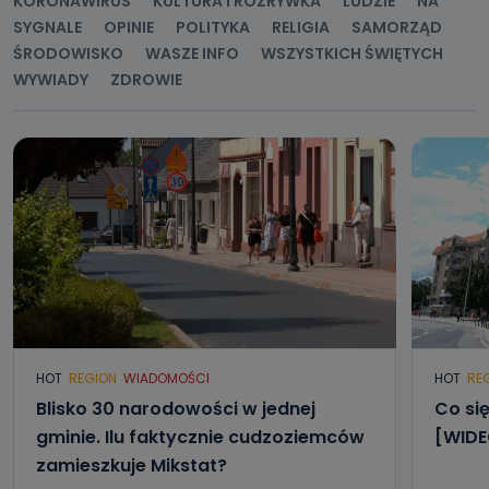
KORONAWIRUS
KULTURA I ROZRYWKA
LUDZIE
NA
SYGNALE
OPINIE
POLITYKA
RELIGIA
SAMORZĄD
ŚRODOWISKO
WASZE INFO
WSZYSTKICH ŚWIĘTYCH
WYWIADY
ZDROWIE
HOT
REGION
WIADOMOŚCI
HOT
RE
Blisko 30 narodowości w jednej
Co się
gminie. Ilu faktycznie cudzoziemców
[WIDE
zamieszkuje Mikstat?