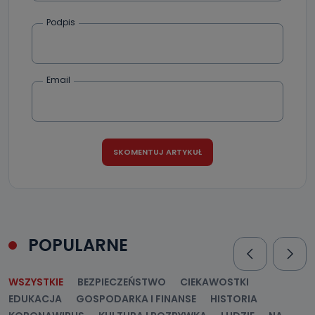
oraz partnerzy wspomagający administratora w jego
biznesowej działalności.
Podpis
Jak skontaktować się z inspektorem
danych osobowych?
Można to zrobić pod numerem telefonu 62 735-51-05 lub
Email
e-mailowo pod adresem: poczta@tvproart.pl
POPULARNE
WSZYSTKIE
BEZPIECZEŃSTWO
CIEKAWOSTKI
EDUKACJA
GOSPODARKA I FINANSE
HISTORIA