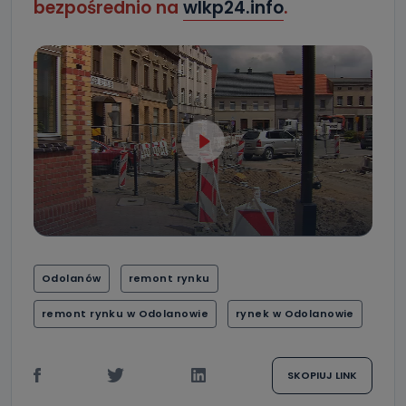
bezpośrednio na
wlkp24.info
.
Odolanów
remont rynku
remont rynku w Odolanowie
rynek w Odolanowie
SKOPIUJ LINK