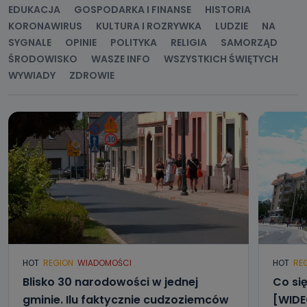
EDUKACJA
GOSPODARKA I FINANSE
HISTORIA
KORONAWIRUS
KULTURA I ROZRYWKA
LUDZIE
NA
SYGNALE
OPINIE
POLITYKA
RELIGIA
SAMORZĄD
ŚRODOWISKO
WASZE INFO
WSZYSTKICH ŚWIĘTYCH
WYWIADY
ZDROWIE
HOT
REGION
WIADOMOŚCI
HOT
RE
Blisko 30 narodowości w jednej
Co się
gminie. Ilu faktycznie cudzoziemców
[WIDE