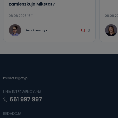
zamieszkuje Mikstat?
08.08.2026 15:11
08.08.2
0
Ewa Szewczyk
Pobierz logotyp
LINIA INTERWENCYJNA
661 997 997
REDAKCJA