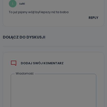
L
Luki
To już pijany wójt był lepszy niż ta baba
REPLY
DOŁĄCZ DO DYSKUSJI
DODAJ SWÓJ KOMENTARZ
Wiadomość