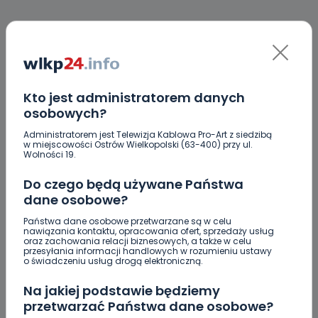
KOMENTARZE (11)
Kto jest administratorem danych
Ż
żelazkowianin
osobowych?
No i brawo! Fajna kobitka. Widać że sensowna. Nareszcie
Administratorem jest Telewizja Kablowa Pro-Art z siedzibą
będzie normalnie w Żelazkowie.
w miejscowości Ostrów Wielkopolski (63-400) przy ul.
Wolności 19.
REPLY
Do czego będą używane Państwa
dane osobowe?
MG
Państwa dane osobowe przetwarzane są w celu
Mieszkaniec gminy
nawiązania kontaktu, opracowania ofert, sprzedaży usług
oraz zachowania relacji biznesowych, a także w celu
Wszyscy tylko nie ona. Absolutnie nie nadaje się na wójta.
przesyłania informacji handlowych w rozumieniu ustawy
o świadczeniu usług drogą elektroniczną.
REPLY
Na jakiej podstawie będziemy
przetwarzać Państwa dane osobowe?