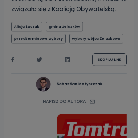
związała się z Koalicją Obywatelską.
Alicja Łuczak
gmina żelazków
przedterminowe wybory
wybory wójta Żelazkowa
SKOPIUJ LINK
Sebastian Matyszczak
NAPISZ DO AUTORA