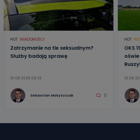
HOT
WIADOMOŚCI
HOT
RE
Zatrzymanie na tle seksualnym?
OKS 1
Służby badają sprawę
oświet
Ruszy
10.08.2026 09:33
10.08.20
0
Sebastian Matyszczak