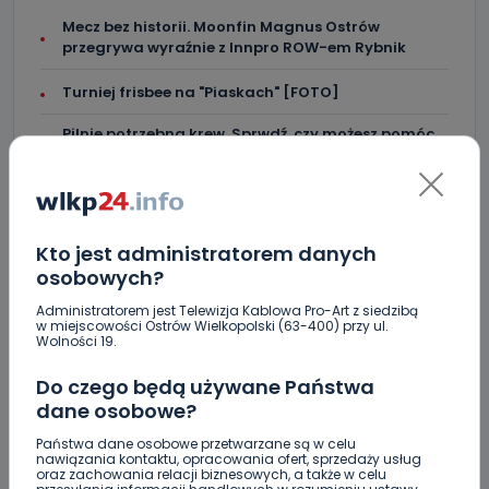
Mecz bez historii. Moonfin Magnus Ostrów
przegrywa wyraźnie z Innpro ROW-em Rybnik
Turniej frisbee na "Piaskach" [FOTO]
Pilnie potrzebna krew. Sprwdź, czy możesz pomóc
[WIDEO]
Śmiertelny wypadek w Torzeńcu. Zginął
motocyklista
Kto jest administratorem danych
"Lawendowa" i "Pogodna" po remoncie. W której
osobowych?
gminie? [WIDEO]
Administratorem jest Telewizja Kablowa Pro-Art z siedzibą
Wielkopolanie coraz częściej wybierają pociągi.
w miejscowości Ostrów Wielkopolski (63-400) przy ul.
Jak na tym tle wypadają Koleje Wielkopolskie?
Wolności 19.
Blisko 30 narodowości w jednej gminie. Ilu
Do czego będą używane Państwa
faktycznie cudzoziemców zamieszkuje Mikstat?
dane osobowe?
Państwa dane osobowe przetwarzane są w celu
Co się stanie z bluszczem na II LO? [WIDEO]
nawiązania kontaktu, opracowania ofert, sprzedaży usług
oraz zachowania relacji biznesowych, a także w celu