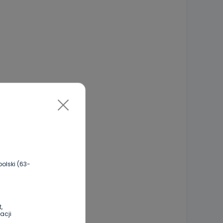
olski (63-
,
acji