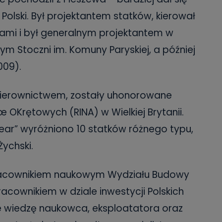
Polski. Był projektantem statków, kierował
ami i był generalnym projektantem w
m Stoczni im. Komuny Paryskiej, a później
009).
 kierownictwem, zostały uhonorowane
óœ OKrętowych (RINA) w Wielkiej Brytanii.
 Year” wyróżniono 10 statków różnego typu,
ychski.
pracownikiem naukowym Wydziału Budowy
racownikiem w dziale inwestycji Polskich
ie wiedzę naukowca, eksploatatora oraz