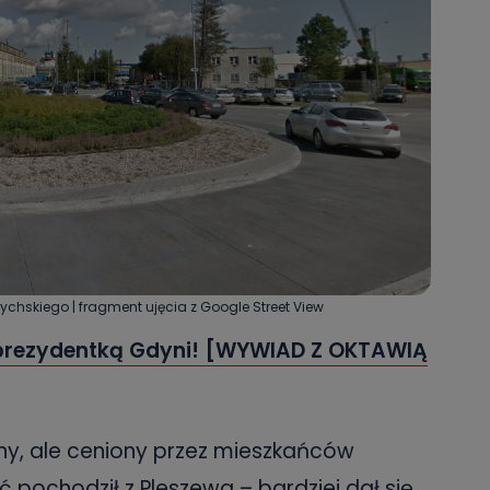
chskiego | fragment ujęcia z Google Street View
prezydentką Gdyni! [WYWIAD Z OKTAWIĄ
ny, ale ceniony przez mieszkańców
 pochodził z Pleszewa – bardziej dał się