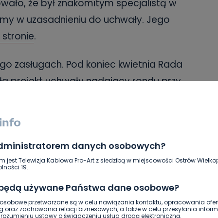
wało, że był znakomitym specjalistą w
my w uzasadnieniu do uchwały. Jego
 stronie
.
go zasługach. Pod koniec kwietnia Rada
eła projekt uchwały nadający rondu przy
Rumuńskiej nazwę „Rondo Wojciecha
em nazwy rondu zaplanowano na wtorek,
administratorem danych osobowych?
m jest Telewizja Kablowa Pro-Art z siedzibą w miejscowości Ostrów Wielkop
lności 19.
 będą używane Państwa dane osobowe?
sobowe przetwarzane są w celu nawiązania kontaktu, opracowania ofert
g oraz zachowania relacji biznesowych, a także w celu przesyłania inform
37 roku w rodzinie znanych pleszewskich
ozumieniu ustawy o świadczeniu usług drogą elektroniczną.