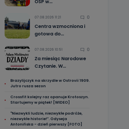
OSP w…
0
07.08.2026 11:21
Centra wzmocniona i
gotowa do…
0
07.08.2026 10:51
Za miesiąc Narodowe
Czytanie. W…
Brazylijczyk na skrzydle w Ostrovii 1909.
Jutro rusza sezon
Crossfit kolejny raz opanuje Krotoszyn.
Startujemy w piątek! [WIDEO]
"Niezwykli ludzie, niezwykłe podróże,
niezwykłe historie!”. Odyseja
Antonińska - dzień pierwszy [FOTO]