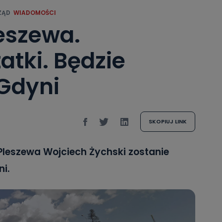
ZĄD
WIADOMOŚCI
leszewa.
atki. Będzie
 Gdyni
SKOPIUJ LINK
leszewa Wojciech Żychski zostanie
i.