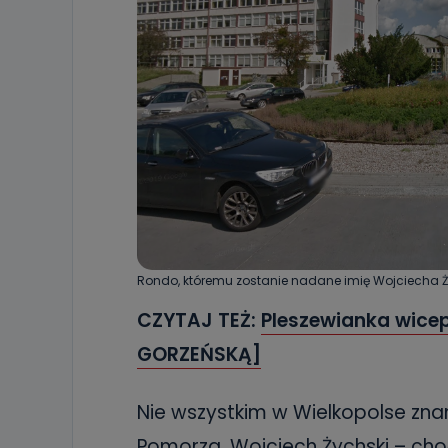
Rondo, któremu zostanie nadane imię Wojciecha Ży
CZYTAJ TEŻ:
Pleszewianka wice
GORZEŃSKĄ]
Nie wszystkim w Wielkopolse zna
Pomorza. Wojciech Żychski – choć