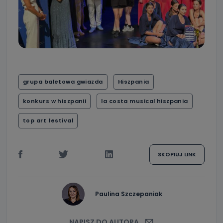
grupa baletowa gwiazda
Hiszpania
konkurs w hiszpanii
la costa musical hiszpania
top art festival
SKOPIUJ LINK
Paulina Szczepaniak
NAPISZ DO AUTORA