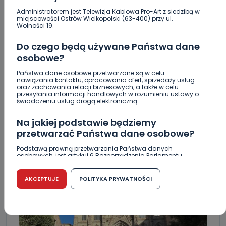
Administratorem jest Telewizja Kablowa Pro-Art z siedzibą w
miejscowości Ostrów Wielkopolski (63-400) przy ul.
Wolności 19.
Do czego będą używane Państwa dane
osobowe?
Państwa dane osobowe przetwarzane są w celu
nawiązania kontaktu, opracowania ofert, sprzedaży usług
oraz zachowania relacji biznesowych, a także w celu
przesyłania informacji handlowych w rozumieniu ustawy o
świadczeniu usług drogą elektroniczną.
Na jakiej podstawie będziemy
przetwarzać Państwa dane osobowe?
Podstawą prawną przetwarzania Państwa danych
osobowych, jest artykuł 6 Rozporządzenia Parlamentu
Europejskiego i Rady (UE) 2016/679 z dnia 27 kwietnia 2016 r.
w sprawie ochrony osób fizycznych w związku z
przetwarzaniem danych osobowych w sprawie
AKCEPTUJE
POLITYKA PRYWATNOŚCI
swobodnego przepływu takich danych oraz uchylenia
dyrektywy 95/46/WE (RODO).
Czy jest możliwość cofnięcia zgody?