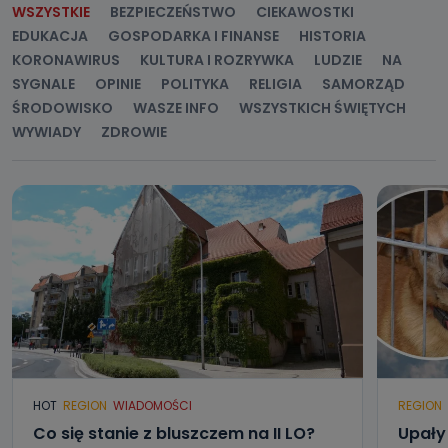
WSZYSTKIE
BEZPIECZEŃSTWO
CIEKAWOSTKI
EDUKACJA
GOSPODARKA I FINANSE
HISTORIA
KORONAWIRUS
KULTURA I ROZRYWKA
LUDZIE
NA
SYGNALE
OPINIE
POLITYKA
RELIGIA
SAMORZĄD
ŚRODOWISKO
WASZE INFO
WSZYSTKICH ŚWIĘTYCH
WYWIADY
ZDROWIE
HOT
REGION
WIADOMOŚCI
REGION
Co się stanie z bluszczem na II LO?
Upały 