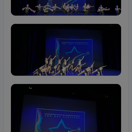
ich przetwarzania.
Do kiedy Państwa dane osobowe będą
przechowywane?
Do czasu wycofania zgody lub, jeśli dane będą
przetwarzane na podstawie prawnie uzasadnionego celu
administratora – do momentu wniesienia sprzeciwu.
Jakie dane osobowe przetwarzamy?
Przetwarzane kategorie Państwa danych osobowych to
dane, które pochodzą bezpośrednio od Państwa (lub
zostały przekazane w Państwa imieniu) lub dane osobowe,
które zostały zebrane ze źródeł publicznie dostępnych, w
szczególności: imię i nazwisko, adres e-mail, telefon
kontaktowy, adres korespondencyjny. Odbiorcą Pastwa
danych osobowych są pracownicy i współpracownicy oraz
partnerzy wspomagający administratora w jego
biznesowej działalności.
Jak skontaktować się z inspektorem
danych osobowych?
Można to zrobić pod numerem telefonu 62 735-51-05 lub e-
mailowo pod adresem: poczta@tvproart.pl