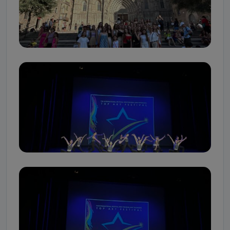
Podanie danych osobowych jest dobrowolne, nie jest
wymogiem ustawowym lub umownym oraz nie stanowi
warunku zawarcia umowy. Cofnięcie zgody jest możliwe na
każdym etapie i nie jest to związane z żadnymi
negatywnymi konsekwencjami. Cofnięcia zgody można
dokonać w dowolny, wybrany sposób (e-mail, poczta
tradycyjna) tak, aby dotarła do wiadomości Telewizji
Kablowej Pro-Art z siedzibą w miejscowości Ostrów
Wielkopolski (63-400) przy ul. Wolności 19.
Kiedy i komu możemy przekazać
Państwa dane?
Telewizja Kablowa Pro-Art z siedzibą w miejscowości Ostrów
Wielkopolski (63-400) przy ul. Wolności 19 nie przekazuje
Państwa danych osobowych podmiotom trzecim, jak
również nie są one wykorzystywane w procesach
zautomatyzowanego profilowania.
Co mogą Państwo zrobić z
przekazanymi nam danymi?
Po wyrażeniu zgody na przetwarzanie danych osobowych,
mają Państwo prawo do żądania od Telewizji Kablowa Pro-
Art z siedzibą w miejscowości Ostrów Wielkopolski (63-400)
przy ul. Wolności 19 dostępu do danych osobowych
dotyczących Państwa oraz uzyskania ich kopii, a także
żądania ich sprostowania, usunięcia danych, ograniczenia
ich przetwarzania oraz prawo wniesienia sprzeciwu wobec