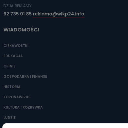
DZIAŁ REKLAMY
62 735 01 85
reklama@wlkp24.info
WIADOMOŚCI
CIEKAWOSTKI
EDUKACJA
OPINIE
GOSPODARKA I FINANSE
HISTORIA
KORONAWIRUS
KULTURA I ROZRYWKA
LUDZIE
NA SYGNALE