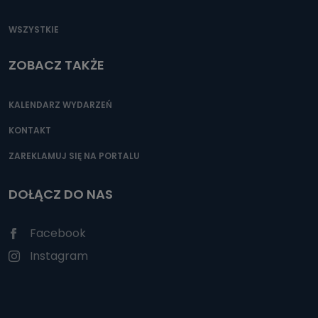
Odbiorcą Pastwa danych osobowych są pracownicy i współpracow
administratora w jego biznesowej działalności.
WSZYSTKIE
Jak skontaktować się z inspektorem danyc
ZOBACZ TAKŻE
Można to zrobić pod numerem telefonu 62 735-51-05 lub e-mailowo
KALENDARZ WYDARZEŃ
KONTAKT
ZAREKLAMUJ SIĘ NA PORTALU
DOŁĄCZ DO NAS
Facebook
Instagram