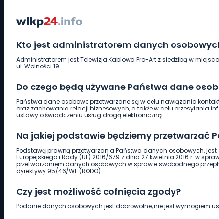
POLITYKA
WSZYSTKIE
Kto jest administratorem danych osobowyc
Administratorem jest Telewizja Kablowa Pro-Art z siedzibą w miejsc
SPORT
ul. Wolności 19.
Do czego będą używane Państwa dane oso
KOSZYKÓWKA
Państwa dane osobowe przetwarzane są w celu nawiązania kontaktu
oraz zachowania relacji biznesowych, a także w celu przesyłania 
LEKKOATLETYKA
ustawy o świadczeniu usług drogą elektroniczną.
PIŁKA NOŻNA
Na jakiej podstawie będziemy przetwarzać
PIŁKA RĘCZNA
Podstawą prawną przetwarzania Państwa danych osobowych, jest a
Europejskiego i Rady (UE) 2016/679 z dnia 27 kwietnia 2016 r. w spr
przetwarzaniem danych osobowych w sprawie swobodnego przepły
SZTUKI WALKI
dyrektywy 95/46/WE (RODO).
SZYBOWNICTWO
Czy jest możliwość cofnięcia zgody?
ŻUŻEL
Podanie danych osobowych jest dobrowolne, nie jest wymogiem 
stanowi warunku zawarcia umowy. Cofnięcie zgody jest możliwe na k
INNE SPORTY