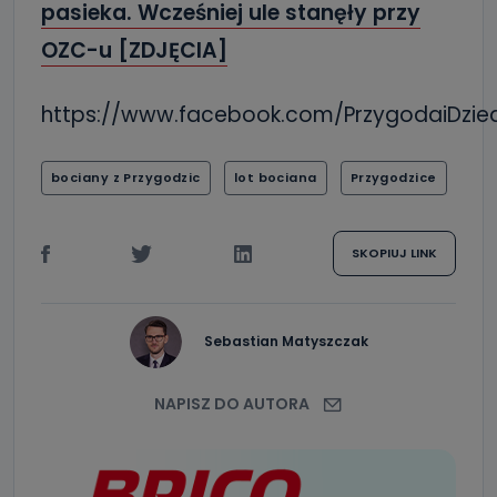
pasieka. Wcześniej ule stanęły przy
OZC-u [ZDJĘCIA]
https://www.facebook.com/PrzygodaiDzie
bociany z Przygodzic
lot bociana
Przygodzice
SKOPIUJ LINK
Sebastian Matyszczak
NAPISZ DO AUTORA