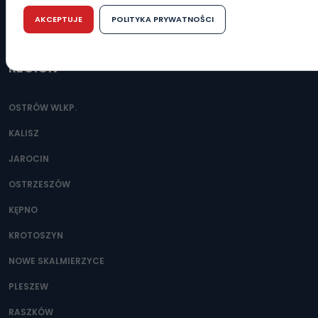
żadnymi negatywnymi konsekwencjami. Cofnięcia zgody można d
mail, poczta tradycyjna) tak, aby dotarła do wiadomości Telewizji K
AKCEPTUJE
POLITYKA PRYWATNOŚCI
miejscowości Ostrów Wielkopolski (63-400) przy ul. Wolności 19.
WSZYSTKIE
Kiedy i komu możemy przekazać Państwa d
REGION
Telewizja Kablowa Pro-Art z siedzibą w miejscowości Ostrów Wielkopol
przekazuje Państwa danych osobowych podmiotom trzecim, jak rów
procesach zautomatyzowanego profilowania.
OSTRÓW WLKP.
Co mogą Państwo zrobić z przekazanymi n
KALISZ
Po wyrażeniu zgody na przetwarzanie danych osobowych, mają Pań
Kablowa Pro-Art z siedzibą w miejscowości Ostrów Wielkopolski (63-
JAROCIN
danych osobowych dotyczących Państwa oraz uzyskania ich kopii, 
usunięcia danych, ograniczenia ich przetwarzania oraz prawo wnie
przetwarzania.
OSTRZESZÓW
Do kiedy Państwa dane osobowe będą prz
KĘPNO
Do czasu wycofania zgody lub, jeśli dane będą przetwarzane na p
KROTOSZYN
administratora – do momentu wniesienia sprzeciwu.
NOWE SKALMIERZYCE
Jakie dane osobowe przetwarzamy?
PLESZEW
Przetwarzane kategorie Państwa danych osobowych to dane, które
zostały przekazane w Państwa imieniu) lub dane osobowe, które zost
RASZKÓW
dostępnych, w szczególności: imię i nazwisko, adres e-mail, telefo