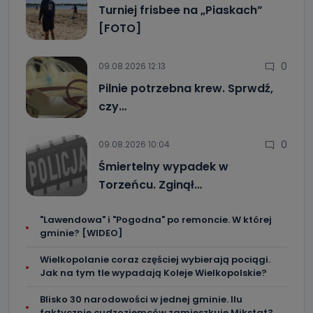
Turniej frisbee na „Piaskach”
[FOTO]
0
09.08.2026 12:13
Pilnie potrzebna krew. Sprwdź,
czy…
0
09.08.2026 10:04
Śmiertelny wypadek w
Torzeńcu. Zginął…
"Lawendowa" i "Pogodna" po remoncie. W której
gminie? [WIDEO]
Wielkopolanie coraz częściej wybierają pociągi.
Jak na tym tle wypadają Koleje Wielkopolskie?
Blisko 30 narodowości w jednej gminie. Ilu
faktycznie cudzoziemców zamieszkuje Mikstat?