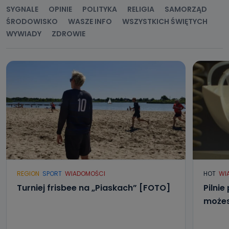
SYGNALE
OPINIE
POLITYKA
RELIGIA
SAMORZĄD
ŚRODOWISKO
WASZE INFO
WSZYSTKICH ŚWIĘTYCH
WYWIADY
ZDROWIE
REGION
SPORT
WIADOMOŚCI
HOT
WI
Turniej frisbee na „Piaskach” [FOTO]
Pilnie
możes