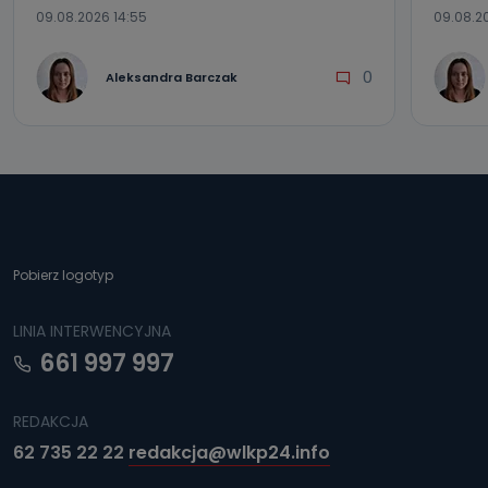
09.08.2026 14:55
09.08.20
0
Aleksandra Barczak
Pobierz logotyp
LINIA INTERWENCYJNA
661 997 997
REDAKCJA
62 735 22 22
redakcja@wlkp24.info