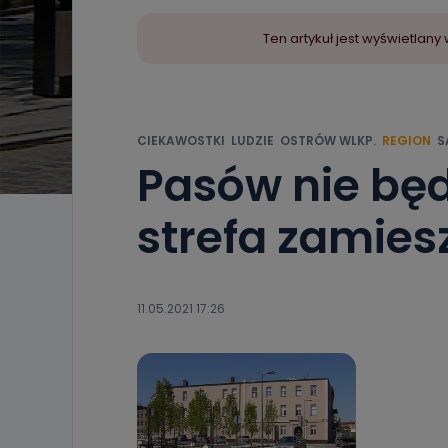
Ten artykuł jest wyświetla
CIEKAWOSTKI
LUDZIE
OSTRÓW WLKP.
REGION
S
Pasów nie będz
strefa zamies
11.05.2021 17:26