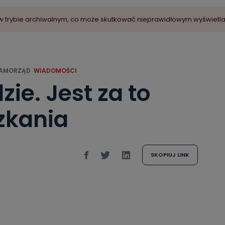
ny w trybie archiwalnym, co może skutkować nieprawidłowym wyświetl
AMORZĄD
WIADOMOŚCI
ie. Jest za to
zkania
SKOPIUJ LINK