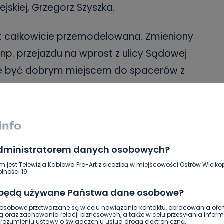
jskiej, Grzegorz Szyszka.
st całkowicie przemodelowana. Zmieniony
 np. przejazdu na wprost z ulicy Sądowej
e być dobrym miejscem do spacerów z
wiązku sprzątania po swoich
czynimy musimy liczyć się z
ulaminem strażnik miejski może
nformuje Grzegorz Szyszka.
administratorem danych osobowych?
m jest Telewizja Kablowa Pro-Art z siedzibą w miejscowości Ostrów Wielkop
 wyznaczonych miejscach zasadzono też
lności 19.
nowe centrum miasta.
 będą używane Państwa dane osobowe?
sobowe przetwarzane są w celu nawiązania kontaktu, opracowania ofert
ak
g oraz zachowania relacji biznesowych, a także w celu przesyłania inform
ozumieniu ustawy o świadczeniu usług drogą elektroniczną.