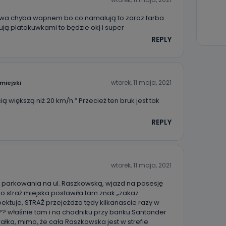
ejowa chyba wapnem bo co namalują to zaraz farba
ją platakuwkami to będzie okj i super
REPLY
wtorek, 11 maja, 2021
miejski
ą większą niż 20 km/h.” Przecież ten bruk jest tak
REPLY
wtorek, 11 maja, 2021
y parkowania na ul. Raszkowską, wjazd na posesję
o straż miejska postawiła tam znak „zakaz
espektuje, STRAŻ przejeżdza tędy kilkanascie razy w
?? właśnie tam i na chodniku przy banku Santander
ałka, mimo, że cała Raszkowska jest w strefie