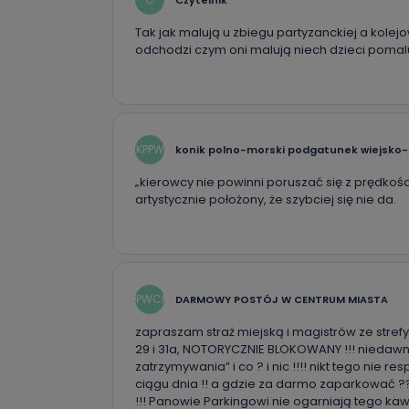
Tak jak malują u zbiegu partyzanckiej a kol
odchodzi czym oni malują niech dzieci pomalu
KPPW
konik polno-morski podgatunek wiejsko-
„kierowcy nie powinni poruszać się z prędkości
artystycznie położony, że szybciej się nie da.
DPWCM
DARMOWY POSTÓJ W CENTRUM MIASTA
zapraszam straż miejską i magistrów ze stref
29 i 31a, NOTORYCZNIE BLOKOWANY !!! niedawn
zatrzymywania” i co ? i nic !!!! nikt tego nie r
ciągu dnia !! a gdzie za darmo zaparkować ?
!!! Panowie Parkingowi nie ogarniają tego kaw