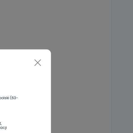
olski (63-
,
acji