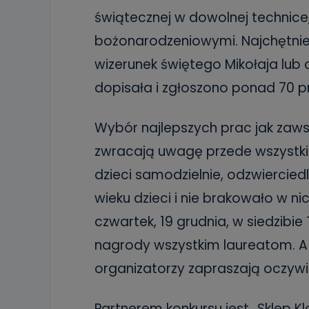
świątecznej w dowolnej technice
bożonarodzeniowymi. Najchętni
wizerunek świętego Mikołaja lub
dopisała i zgłoszono ponad 70 p
Wybór najlepszych prac jak zaws
zwracają uwagę przede wszystkim
dzieci samodzielnie, odzwiercie
wieku dzieci i nie brakowało w ni
czwartek, 19 grudnia, w siedzibie
nagrody wszystkim laureatom. A 
organizatorzy zapraszają oczywiś
Partnerem konkursu jest „Sklep Kl