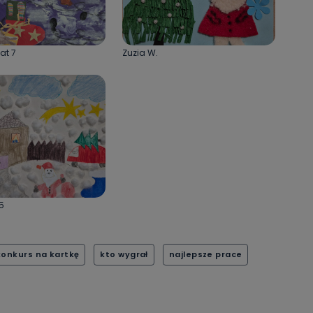
lat 7
Zuzia W.
 5
konkurs na kartkę
kto wygrał
najlepsze prace