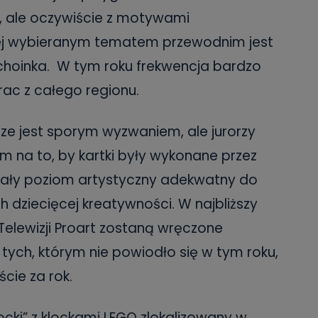
, ale oczywiście z motywami
ej wybieranym tematem przewodnim jest
 choinka. W tym roku frekwencja bardzo
rac z całego regionu.
ze jest sporym wyzwaniem, ale jurorzy
 na to, by kartki były wykonane przez
dlały poziom artystyczny adekwatny do
ch dziecięcej kreatywności. W najbliższy
 Telewizji Proart zostaną wręczone
tych, którym nie powiodło się w tym roku,
cie za rok.
ocki” z klockami LEGO zlokalizowany w