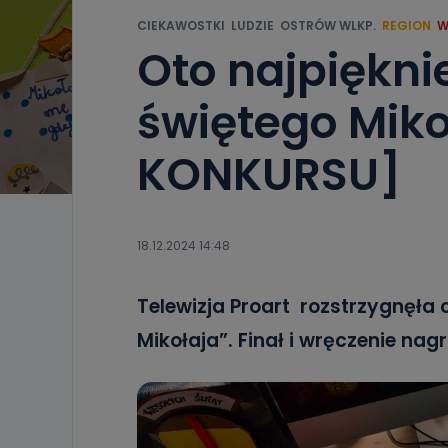
CIEKAWOSTKI
LUDZIE
OSTRÓW WLKP.
REGION
W
Oto najpięknie
świętego Miko
KONKURSU]
18.12.2024 14:48
Telewizja Proart rozstrzygnęła
Mikołaja”. Finał i wręczenie nag