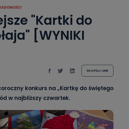
IADOMOŚCI
jsze "Kartki do
łaja" [WYNIKI
SKOPIUJ LINK
 coroczny konkurs na „Kartkę do świętego
ród w najbliższy czwartek.