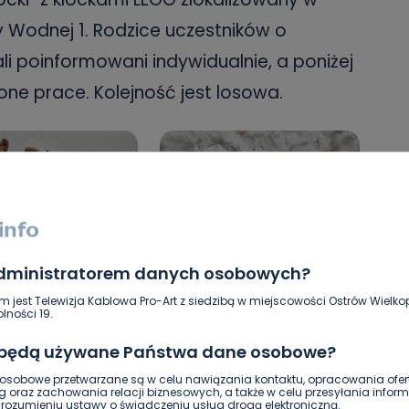
y Wodnej 1. Rodzice uczestników o
i poinformowani indywidualnie, a poniżej
ne prace. Kolejność jest losowa.
administratorem danych osobowych?
m jest Telewizja Kablowa Pro-Art z siedzibą w miejscowości Ostrów Wielkop
t 5
Antoni R., lat 4
lności 19.
 będą używane Państwa dane osobowe?
sobowe przetwarzane są w celu nawiązania kontaktu, opracowania ofert
g oraz zachowania relacji biznesowych, a także w celu przesyłania inform
ozumieniu ustawy o świadczeniu usług drogą elektroniczną.