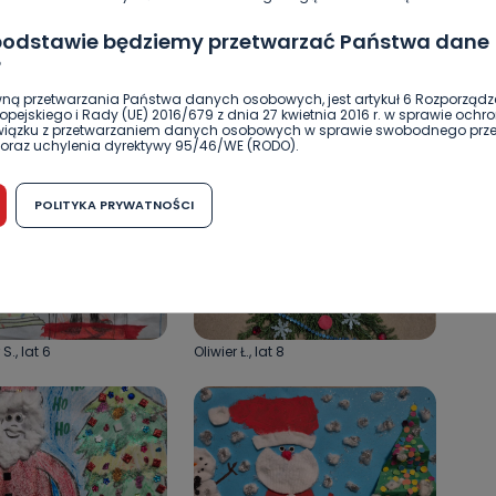
 podstawie będziemy przetwarzać Państwa dane
?
ną przetwarzania Państwa danych osobowych, jest artykuł 6 Rozporządz
t 6
Józef S., lat 7
pejskiego i Rady (UE) 2016/679 z dnia 27 kwietnia 2016 r. w sprawie ochr
związku z przetwarzaniem danych osobowych w sprawie swobodnego prz
oraz uchylenia dyrektywy 95/46/WE (RODO).
możliwość cofnięcia zgody?
POLITYKA PRYWATNOŚCI
h osobowych jest dobrowolne, nie jest wymogiem ustawowym lub umo
runku zawarcia umowy. Cofnięcie zgody jest możliwe na każdym etapie i ni
dnymi negatywnymi konsekwencjami. Cofnięcia zgody można dokonać w
 (e-mail, poczta tradycyjna) tak, aby dotarła do wiadomości Telewizji 
ibą w miejscowości Ostrów Wielkopolski (63-400) przy ul. Wolności 19.
komu możemy przekazać Państwa dane?
S., lat 6
Oliwier Ł., lat 8
wa Pro-Art z siedzibą w miejscowości Ostrów Wielkopolski (63-400) przy u
uje Państwa danych osobowych podmiotom trzecim, jak również nie są on
e w procesach zautomatyzowanego profilowania.
Państwo zrobić z przekazanymi nam danymi?
zgody na przetwarzanie danych osobowych, mają Państwo prawo do żąd
wa Pro-Art z siedzibą w miejscowości Ostrów Wielkopolski (63-400) przy ul