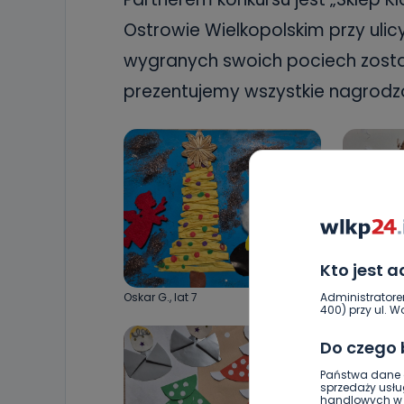
Ostrowie Wielkopolskim przy ulic
wygranych swoich pociech zostal
prezentujemy wszystkie nagrodzo
Kto jest 
Administratore
Oskar G., lat 7
Kamil S., la
400) przy ul. Wo
Do czego
Państwa dane o
sprzedaży usłu
handlowych w r