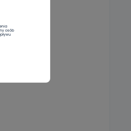
enia
ony osób
epływu
wnym oraz
e jest to
 dowolny,
Kablowej
l. Wolności
e
ania od
. Wolności