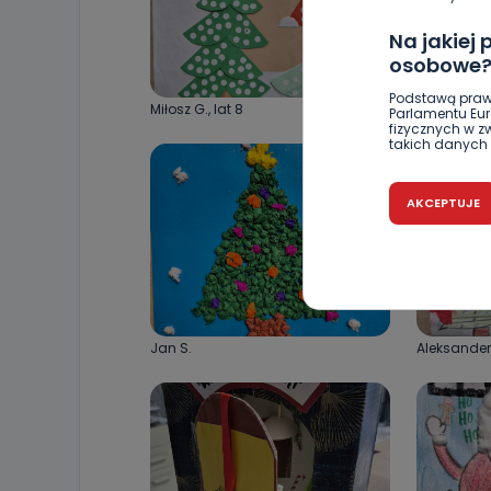
Na jakiej
osobowe
Podstawą praw
Miłosz G., lat 8
Paweł K., la
Parlamentu Euro
fizycznych w 
takich danych 
Czy jest 
AKCEPTUJE
Podanie danyc
nie stanowi wa
związane z ża
wybrany sposób
Pro-Art z siedz
Kiedy i 
Jan S.
Aleksander 
Telewizja Kablo
19 nie przekaz
wykorzystywan
Co mogą 
Po wyrażeniu 
Telewizji Kablo