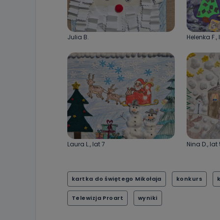
Julia B.
Helenka F., 
Laura L., lat 7
Nina D., lat
kartka do świętego Mikołaja
konkurs
Telewizja Proart
wyniki