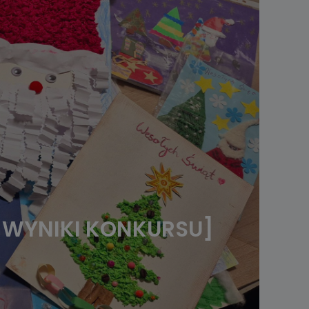
” [WYNIKI KONKURSU]