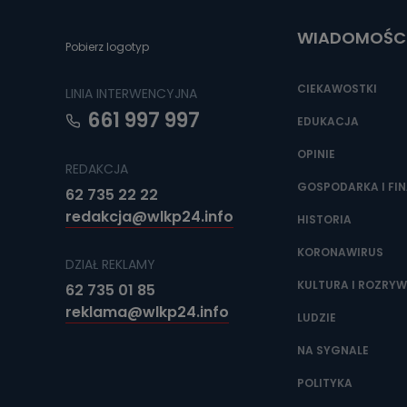
uzasadnionego
WIADOMOŚC
Jakie da
Pobierz logotyp
Przetwarzane 
Państwa (lub z
CIEKAWOSTKI
LINIA INTERWENCYJNA
źródeł publiczn
adres korespo
661 997 997
EDUKACJA
oraz partnerzy
OPINIE
Jak skont
REDAKCJA
GOSPODARKA I FI
Można to zrob
62 735 22 22
poczta@tvproar
redakcja@wlkp24.info
HISTORIA
KORONAWIRUS
DZIAŁ REKLAMY
KULTURA I ROZRY
62 735 01 85
reklama@wlkp24.info
LUDZIE
NA SYGNALE
POLITYKA