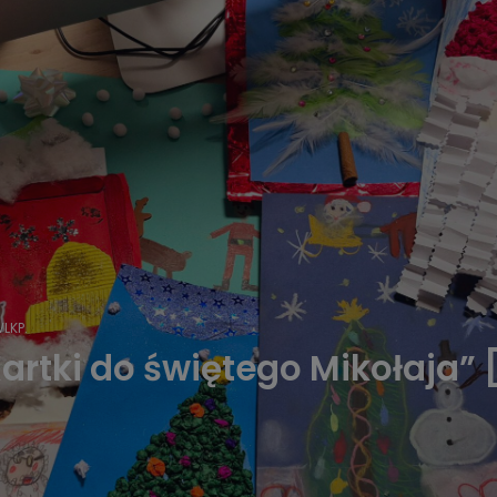
LKP.
„Kartki do świętego Mikołaja