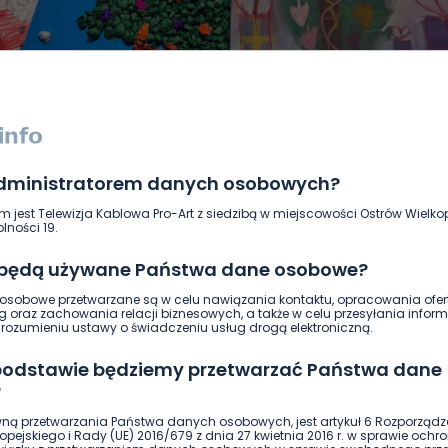
administratorem danych osobowych?
DUKACJA
GOSPODARKA I FINANSE
HISTORIA
KORONAWI
m jest Telewizja Kablowa Pro-Art z siedzibą w miejscowości Ostrów Wielkop
ĄD
ŚRODOWISKO
WASZE INFO
WSZYSTKICH ŚWIĘTYCH
lności 19.
 będą używane Państwa dane osobowe?
sobowe przetwarzane są w celu nawiązania kontaktu, opracowania ofert
g oraz zachowania relacji biznesowych, a także w celu przesyłania inform
ozumieniu ustawy o świadczeniu usług drogą elektroniczną.
 podstawie będziemy przetwarzać Państwa dane
?
ną przetwarzania Państwa danych osobowych, jest artykuł 6 Rozporządz
pejskiego i Rady (UE) 2016/679 z dnia 27 kwietnia 2016 r. w sprawie ochr