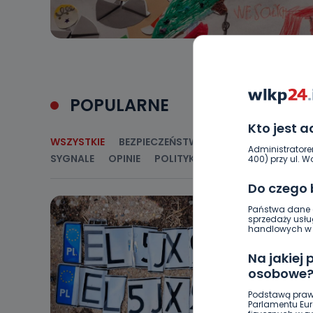
POPULARNE
Kto jest 
WSZYSTKIE
BEZPIECZEŃSTWO
CIEKAWOSTKI
E
Administratore
SYGNALE
OPINIE
POLITYKA
RELIGIA
SAMORZ
400) przy ul. Wo
Do czego
Państwa dane o
sprzedaży usłu
handlowych w r
Na jakiej
osobowe
Podstawą praw
Parlamentu Euro