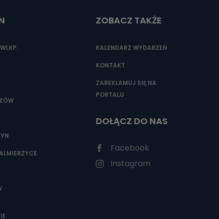
N
ZOBACZ TAKŻE
nio od
brane ze
WLKP.
KALENDARZ WYDARZEŃ
taktowy,
racownicy
KONTAKT
ZAREKLAMUJ SIĘ NA
PORTALU
SZÓW
DOŁĄCZ DO NAS
ZYN
Facebook
ALMIERZYCE
Instagram
W
IE