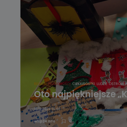
REGION
WIADOMOŚCI
CIEKAWOSTKI
LUDZIE
OSTRÓW W
Oto najpiękniejsze 
18.12.2024 14:48
0
wlkp24.info