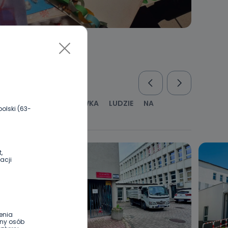
RUS
KULTURA I ROZRYWKA
LUDZIE
NA
olski (63-
WYWIADY
ZDROWIE
,
acji
enia
ony osób