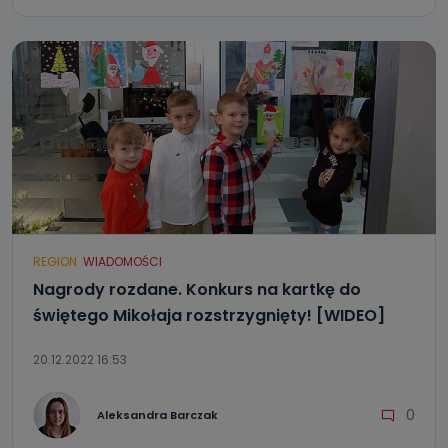
Przetwarzane kategorie Państwa danych osobowych to
dane, które pochodzą bezpośrednio od Państwa (lub
zostały przekazane w Państwa imieniu) lub dane osobowe,
które zostały zebrane ze źródeł publicznie dostępnych, w
szczególności: imię i nazwisko, adres e-mail, telefon
kontaktowy, adres korespondencyjny. Odbiorcą Pastwa
danych osobowych są pracownicy i współpracownicy
oraz partnerzy wspomagający administratora w jego
biznesowej działalności.
Jak skontaktować się z inspektorem
danych osobowych?
Można to zrobić pod numerem telefonu 62 735-51-05 lub
e-mailowo pod adresem: poczta@tvproart.pl
REGION
WIADOMOŚCI
Nagrody rozdane. Konkurs na kartkę do
świętego Mikołaja rozstrzygnięty! [WIDEO]
20.12.2022 16:53
0
Aleksandra Barczak