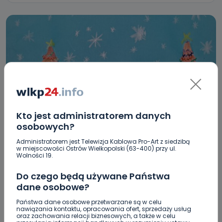
Kto jest administratorem danych
HOT
KONKURSY
WIADOMOŚCI
osobowych?
Oto zwycięskie kartki do Świętego Mikołaja!
Administratorem jest Telewizja Kablowa Pro-Art z siedzibą
w miejscowości Ostrów Wielkopolski (63-400) przy ul.
[WYNIKI KONKURSU]
Wolności 19.
20.12.2023 16:44
Do czego będą używane Państwa
dane osobowe?
0
Aleksandra Barczak
Państwa dane osobowe przetwarzane są w celu
nawiązania kontaktu, opracowania ofert, sprzedaży usług
oraz zachowania relacji biznesowych, a także w celu