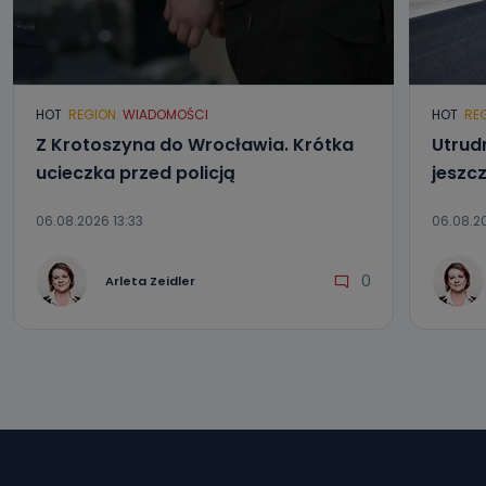
HOT
REGION
WIADOMOŚCI
HOT
RE
Z Krotoszyna do Wrocławia. Krótka
Utrud
ucieczka przed policją
jeszc
06.08.2026 13:33
06.08.20
0
Arleta Zeidler