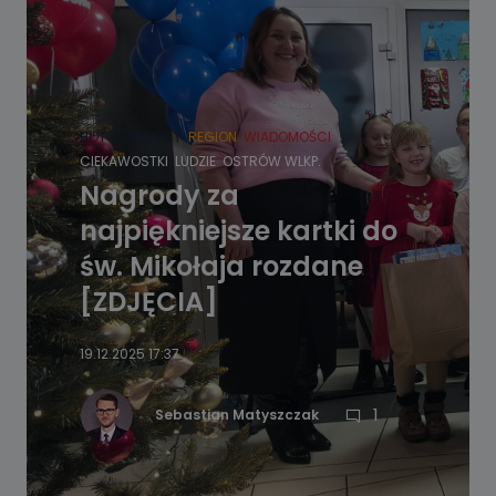
HOT
KONKURSY
REGION
WIADOMOŚCI
CIEKAWOSTKI
LUDZIE
OSTRÓW WLKP.
Nagrody za
najpiękniejsze kartki do
św. Mikołaja rozdane
[ZDJĘCIA]
19.12.2025 17:37
1
Sebastian Matyszczak