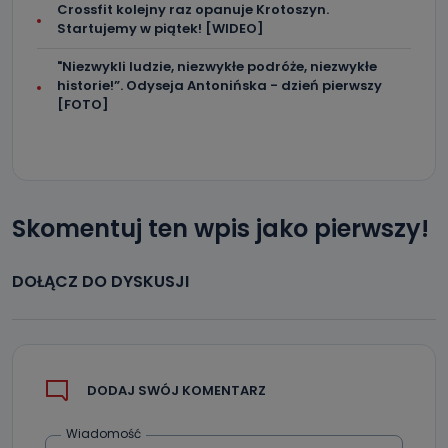
Crossfit kolejny raz opanuje Krotoszyn.
które zostały zebrane ze źródeł publicznie dostępnych, w
Startujemy w piątek! [WIDEO]
szczególności: imię i nazwisko, adres e-mail, telefon
kontaktowy, adres korespondencyjny. Odbiorcą Pastwa
danych osobowych są pracownicy i współpracownicy
"Niezwykli ludzie, niezwykłe podróże, niezwykłe
oraz partnerzy wspomagający administratora w jego
biznesowej działalności.
historie!”. Odyseja Antonińska - dzień pierwszy
[FOTO]
Jak skontaktować się z inspektorem
danych osobowych?
Można to zrobić pod numerem telefonu 62 735-51-05 lub
e-mailowo pod adresem: poczta@tvproart.pl
Skomentuj ten wpis jako pierwszy!
DOŁĄCZ DO DYSKUSJI
DODAJ SWÓJ KOMENTARZ
Wiadomość