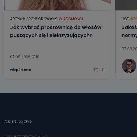
ARTYKUŁ SPONSOROWANY
WIADOMOŚCI
HOT
RE
Jak wybrać prostownicę do włosów
Jakoś
puszących się i elektryzujących?
normy
07.08.20
07.08.2026 17:18
0
wlkp24.info
Pobierz logotyp