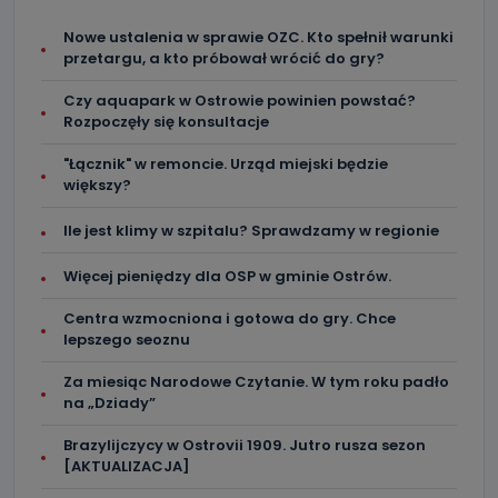
przekazuje Państwa danych osobowych podmiotom
trzecim, jak również nie są one wykorzystywane w
Nowe ustalenia w sprawie OZC. Kto spełnił warunki
procesach zautomatyzowanego profilowania.
przetargu, a kto próbował wrócić do gry?
Co mogą Państwo zrobić z
Czy aquapark w Ostrowie powinien powstać?
przekazanymi nam danymi?
Rozpoczęły się konsultacje
Po wyrażeniu zgody na przetwarzanie danych osobowych,
mają Państwo prawo do żądania od Telewizji Kablowa
"Łącznik" w remoncie. Urząd miejski będzie
Pro-Art z siedzibą w miejscowości Ostrów Wielkopolski (63-
większy?
400) przy ul. Wolności 19 dostępu do danych osobowych
dotyczących Państwa oraz uzyskania ich kopii, a także
żądania ich sprostowania, usunięcia danych,
Ile jest klimy w szpitalu? Sprawdzamy w regionie
ograniczenia ich przetwarzania oraz prawo wniesienia
sprzeciwu wobec ich przetwarzania.
Więcej pieniędzy dla OSP w gminie Ostrów.
Do kiedy Państwa dane osobowe będą
Centra wzmocniona i gotowa do gry. Chce
przechowywane?
lepszego seoznu
Do czasu wycofania zgody lub, jeśli dane będą
przetwarzane na podstawie prawnie uzasadnionego celu
Za miesiąc Narodowe Czytanie. W tym roku padło
administratora – do momentu wniesienia sprzeciwu.
na „Dziady”
Jakie dane osobowe przetwarzamy?
Brazylijczycy w Ostrovii 1909. Jutro rusza sezon
[AKTUALIZACJA]
Przetwarzane kategorie Państwa danych osobowych to
dane, które pochodzą bezpośrednio od Państwa (lub
zostały przekazane w Państwa imieniu) lub dane osobowe,