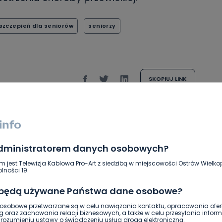
szczepień dla seniorów
seniorzy
SKOPIUJ LINK
NAPISZ DO AUTORA
administratorem danych osobowych?
m jest Telewizja Kablowa Pro-Art z siedzibą w miejscowości Ostrów Wielkop
lności 19.
 będą używane Państwa dane osobowe?
DOŁĄCZ
sobowe przetwarzane są w celu nawiązania kontaktu, opracowania ofert
g oraz zachowania relacji biznesowych, a także w celu przesyłania inform
ozumieniu ustawy o świadczeniu usług drogą elektroniczną.