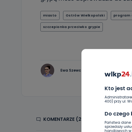
miasto
Ostrów Wielkopolski
program 
szczepionka przeciwko grypie
Ewa Szewczyk
Kto jest 
Administratore
400) przy ul. Wo
Do czego
KOMENTARZE (21)
Państwa dane o
sprzedaży usłu
handlowych w r