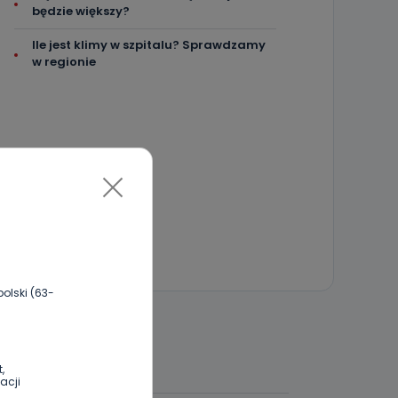
będzie większy?
Ile jest klimy w szpitalu? Sprawdzamy
w regionie
olski (63-
 DO DYSKUSJI
,
acji