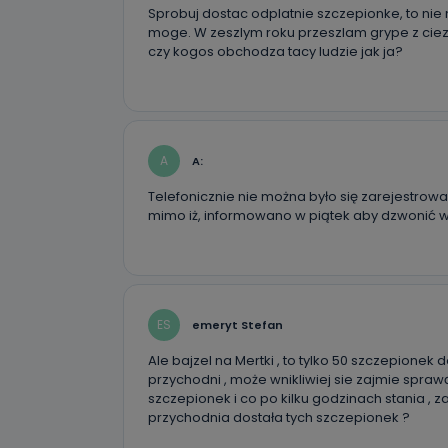
19 dostępu do 
Sprobuj dostac odplatnie szczepionke, to nie 
ich sprostowan
moge. W zeszlym roku przeszlam grype z ciezk
sprzeciwu wobe
czy kogos obchodza tacy ludzie jak ja?
Do kiedy
Do czasu wycof
uzasadnionego
A
A:
Jakie da
Telefonicznie nie można było się zarejestro
Przetwarzane 
Państwa (lub z
mimo iż, informowano w piątek aby dzwonić w 
źródeł publiczn
adres korespo
oraz partnerzy
Jak skont
ES
emeryt Stefan
Można to zrob
poczta@tvproar
Ale bajzel na Mertki , to tylko 50 szczepionek d
przychodni , może wnikliwiej sie zajmie sprawą
szczepionek i co po kilku godzinach stania , z
przychodnia dostała tych szczepionek ?