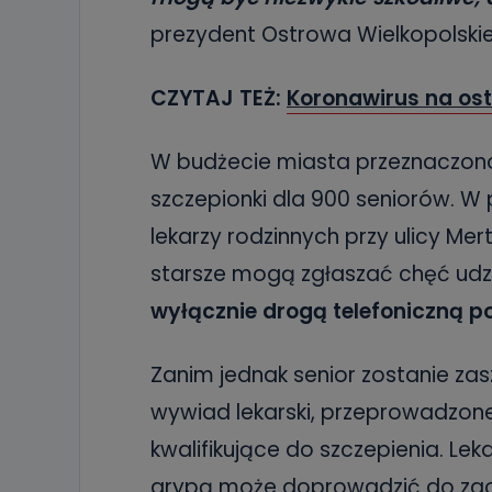
prezydent Ostrowa Wielkopolski
CZYTAJ TEŻ:
Koronawirus na ostr
W budżecie miasta przeznaczono 
szczepionki dla 900 seniorów. W 
lekarzy rodzinnych przy ulicy Mer
starsze mogą zgłaszać chęć udz
wyłącznie drogą telefoniczną po
Zanim jednak senior zostanie za
wywiad lekarski, przeprowadzon
kwalifikujące do szczepienia. Lek
grypą może doprowadzić do zaos