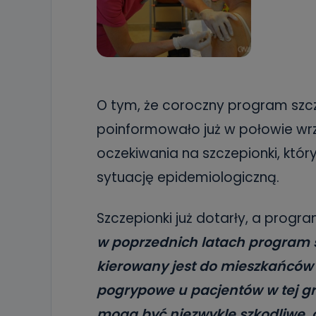
O tym, że coroczny program szcz
poinformowało już w połowie wr
oczekiwania na szczepionki, któ
sytuację epidemiologiczną.
Szczepionki już dotarły, a progra
w poprzednich latach program 
kierowany jest do mieszkańców
pogrypowe u pacjentów w tej gru
mogą być niezwykle szkodliwe, 