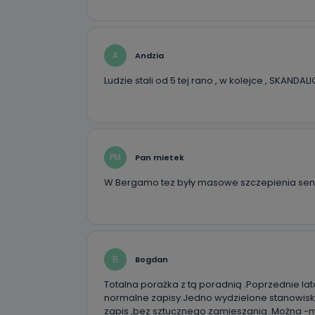
A
Andzia
Ludzie stali od 5 tej rano , w kolejce , SKAN
PM
Pan mietek
W Bergamo tez były masowe szczepienia se
B
Bogdan
Totalna porażka z tą poradnią .Poprzednie l
normalne zapisy.Jedno wydzielone stanowisk
zapis ,bez sztucznego zamieszania .Można -m