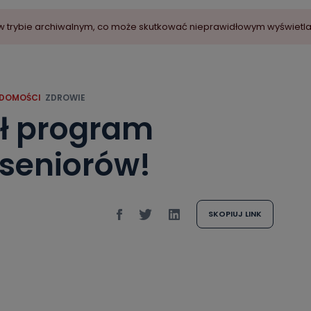
ny w trybie archiwalnym, co może skutkować nieprawidłowym wyświetl
DOMOŚCI
ZDROWIE
ył program
 seniorów!
SKOPIUJ LINK