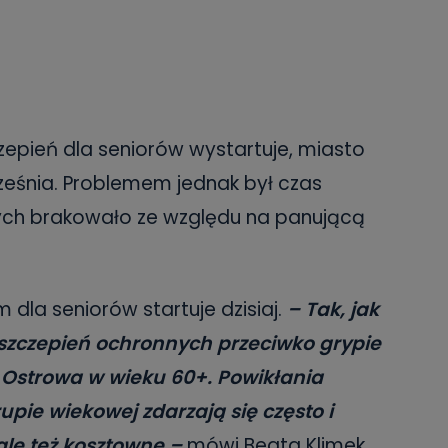
epień dla seniorów wystartuje, miasto
ześnia. Problemem jednak był czas
rych brakowało ze względu na panującą
m dla seniorów startuje dzisiaj.
– Tak, jak
szczepień ochronnych przeciwko grypie
 Ostrowa w wieku 60+. Powikłania
pie wiekowej zdarzają się często i
ale też kosztowne –
mówi Beata Klimek,