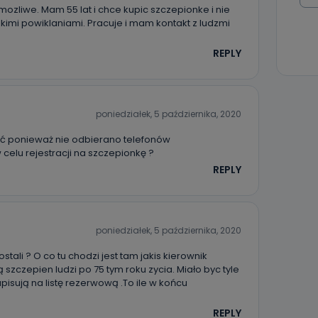
danych osobowych dotyczących Państwa oraz uzyskania ich kopii, a tak
mozliwe. Mam 55 lat i chce kupic szczepionke i nie
ia, usunięcia danych, ograniczenia ich przetwarzania oraz prawo wniesi
imi powiklaniami. Pracuje i mam kontakt z ludzmi
c ich przetwarzania.
REPLY
 Państwa dane osobowe będą przechowywane?
ania zgody lub, jeśli dane będą przetwarzane na podstawie prawnie
 celu administratora – do momentu wniesienia sprzeciwu.
poniedziałek, 5 października, 2020
ne osobowe przetwarzamy?
wać ponieważ nie odbierano telefonów
kategorie Państwa danych osobowych to dane, które pochodzą bezpośred
ostały przekazane w Państwa imieniu) lub dane osobowe, które zostały ze
celu rejestracji na szczepionkę ?
ie dostępnych, w szczególności: imię i nazwisko, adres e-mail, telefon kon
REPLY
ndencyjny. Odbiorcą Pastwa danych osobowych są pracownicy i współp
 wspomagający administratora w jego biznesowej działalności.
aktować się z inspektorem danych osobowych?
poniedziałek, 5 października, 2020
ić pod numerem telefonu 62 735-51-05 lub e-mailowo pod adresem:
t.pl
ostali ? O co tu chodzi jest tam jakis kierownik
 szczepien ludzi po 75 tym roku zycia. Miało byc tyle
apisują na listę rezerwową .To ile w końcu
REPLY