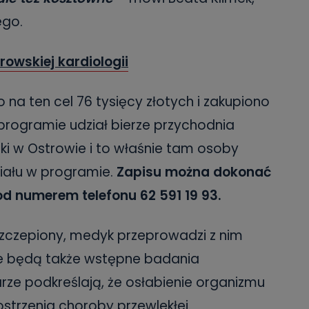
ego.
owskiej kardiologii
na ten cel 76 tysięcy złotych i zakupiono
programie udział bierze przychodnia
tki w Ostrowie i to właśnie tam osoby
iału w programie.
Zapisu można dokonać
d numerem telefonu 62 591 19 93.
szczepiony, medyk przeprowadzi z nim
e będą także wstępne badania
arze podkreślają, że osłabienie organizmu
trzenia choroby przewlekłej.