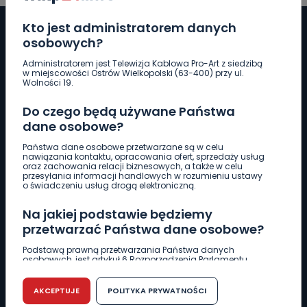
Kto jest administratorem danych
osobowych?
Administratorem jest Telewizja Kablowa Pro-Art z siedzibą
Pobierz logotyp
w miejscowości Ostrów Wielkopolski (63-400) przy ul.
Wolności 19.
LINIA INTERWENCYJNA
Do czego będą używane Państwa
661 997 997
dane osobowe?
Państwa dane osobowe przetwarzane są w celu
nawiązania kontaktu, opracowania ofert, sprzedaży usług
REDAKCJA
oraz zachowania relacji biznesowych, a także w celu
przesyłania informacji handlowych w rozumieniu ustawy
62 735 22 22
redakcja@wlkp24.info
o świadczeniu usług drogą elektroniczną.
Na jakiej podstawie będziemy
DZIAŁ REKLAMY
przetwarzać Państwa dane osobowe?
62 735 01 85
reklama@wlkp24.info
Podstawą prawną przetwarzania Państwa danych
osobowych, jest artykuł 6 Rozporządzenia Parlamentu
Europejskiego i Rady (UE) 2016/679 z dnia 27 kwietnia 2016
WIADOMOŚCI
r. w sprawie ochrony osób fizycznych w związku z
przetwarzaniem danych osobowych w sprawie
AKCEPTUJE
POLITYKA PRYWATNOŚCI
swobodnego przepływu takich danych oraz uchylenia