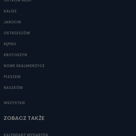
danych osobowych?
OSTRÓW WLKP.
Można to zrobić pod numerem telefonu 62 735-51-05 lub
KALISZ
e-mailowo pod adresem: poczta@tvproart.pl
JAROCIN
OSTRZESZÓW
KĘPNO
KROTOSZYN
NOWE SKALMIERZYCE
PLESZEW
RASZKÓW
WSZYSTKIE
ZOBACZ TAKŻE
KALENDARZ WYDARZEŃ