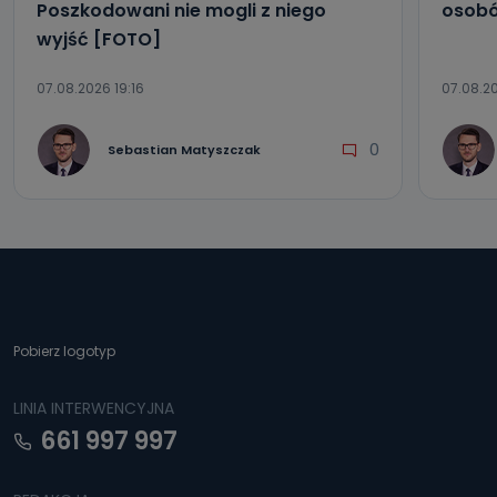
Poszkodowani nie mogli z niego
osobó
wyjść [FOTO]
07.08.2026 19:16
07.08.20
0
Sebastian Matyszczak
Pobierz logotyp
LINIA INTERWENCYJNA
661 997 997