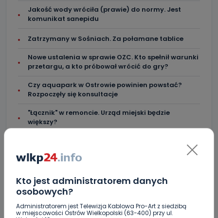
Jakość wody wróciła (prawie) do normy. Jest
komunikat sanepidu
Zatrzymany w Sośniach. Za połamane tablice
Nowe ustalenia w sprawie OZC. Kto spełnił warunki
przetargu, a kto próbował wrócić do gry?
Czy aquapark w Ostrowie powinien powstać?
Rozpoczęły się konsultacje
"Łącznik" w remoncie. Urząd miejski będzie
większy?
Ile jest klimy w szpitalu? Sprawdzamy w regionie
Więcej pieniędzy dla OSP w gminie Ostrów.
Kto jest administratorem danych
Centra wzmocniona i gotowa do gry. Chce
lepszego seoznu
osobowych?
Administratorem jest Telewizja Kablowa Pro-Art z siedzibą
Za miesiąc Narodowe Czytanie. W tym roku padło
w miejscowości Ostrów Wielkopolski (63-400) przy ul.
na „Dziady”