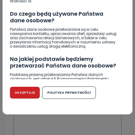
Wolności 19.
Do czego będą używane Państwa
dane osobowe?
Państwa dane osobowe przetwarzane są w celu
nawiązania kontaktu, opracowania ofert, sprzedaży usług
Skomentuj ten wpis jako pierwszy!
oraz zachowania relacji biznesowych, a także w celu
przesyłania informacji handlowych w rozumieniu ustawy
o świadczeniu usług drogą elektroniczną.
DOŁĄCZ DO DYSKUSJI
Na jakiej podstawie będziemy
przetwarzać Państwa dane osobowe?
Podstawą prawną przetwarzania Państwa danych
osobowych, jest artykuł 6 Rozporządzenia Parlamentu
Europejskiego i Rady (UE) 2016/679 z dnia 27 kwietnia 2016
DODAJ SWÓJ KOMENTARZ
r. w sprawie ochrony osób fizycznych w związku z
przetwarzaniem danych osobowych w sprawie
AKCEPTUJE
POLITYKA PRYWATNOŚCI
swobodnego przepływu takich danych oraz uchylenia
Wiadomość
dyrektywy 95/46/WE (RODO).
Czy jest możliwość cofnięcia zgody?
Podanie danych osobowych jest dobrowolne, nie jest
wymogiem ustawowym lub umownym oraz nie stanowi
warunku zawarcia umowy. Cofnięcie zgody jest możliwe
na każdym etapie i nie jest to związane z żadnymi