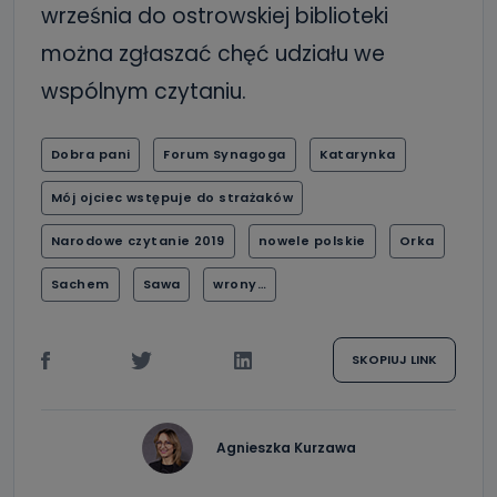
września do ostrowskiej biblioteki
można zgłaszać chęć udziału we
wspólnym czytaniu.
Dobra pani
Forum Synagoga
Katarynka
Mój ojciec wstępuje do strażaków
Narodowe czytanie 2019
nowele polskie
Orka
Sachem
Sawa
wrony…
SKOPIUJ LINK
Agnieszka Kurzawa