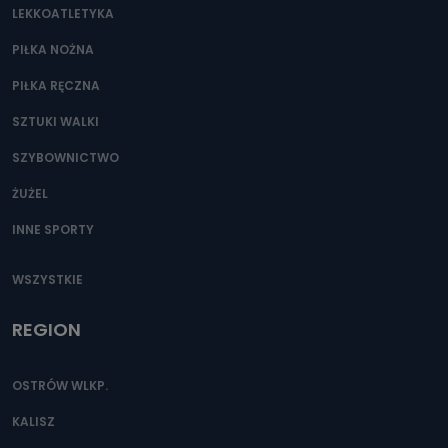
LEKKOATLETYKA
Przetwarzane kategorie Państwa danych osobowych to
dane, które pochodzą bezpośrednio od Państwa (lub
zostały przekazane w Państwa imieniu) lub dane osobowe,
PIŁKA NOŻNA
które zostały zebrane ze źródeł publicznie dostępnych, w
szczególności: imię i nazwisko, adres e-mail, telefon
PIŁKA RĘCZNA
kontaktowy, adres korespondencyjny. Odbiorcą Pastwa
danych osobowych są pracownicy i współpracownicy
oraz partnerzy wspomagający administratora w jego
SZTUKI WALKI
biznesowej działalności.
SZYBOWNICTWO
Jak skontaktować się z inspektorem
danych osobowych?
ŻUŻEL
Można to zrobić pod numerem telefonu 62 735-51-05 lub
INNE SPORTY
e-mailowo pod adresem: poczta@tvproart.pl
WSZYSTKIE
REGION
OSTRÓW WLKP.
KALISZ