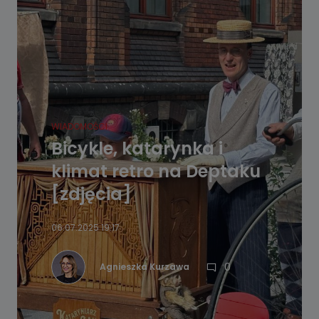
WIADOMOŚCI
Bicykle, katarynka i
klimat retro na Deptaku
[zdjęcia]
06.07.2025 19:17
0
Agnieszka Kurzawa