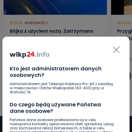
REGION
WIADOMOŚCI
REGION
Bójka z użyciem noża. Zatrzymano
Przygl
czterech mężczyzn z Ostrowa
23 la
06.08.2026 09:34
06.08.2
Kto jest administratorem danych
osobowych?
0
Ewa Szewczyk
Administratorem jest Telewizja Kablowa Pro-Art z siedzibą
w miejscowości Ostrów Wielkopolski (63-400) przy ul.
Wolności 19.
Do czego będą używane Państwa
dane osobowe?
Państwa dane osobowe przetwarzane są w celu
nawiązania kontaktu, opracowania ofert, sprzedaży usług
oraz zachowania relacji biznesowych, a także w celu