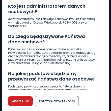
Kto jest administratorem danych
osobowych?
Pobierz logotyp
Administratorem jest Telewizja Kablowa Pro-Art z siedzibą
w miejscowości Ostrów Wielkopolski (63-400) przy ul.
Wolności 19.
LINIA INTERWENCYJNA
Do czego będą używane Państwa
661 997 997
dane osobowe?
Państwa dane osobowe przetwarzane są w celu
REDAKCJA
nawiązania kontaktu, opracowania ofert, sprzedaży usług
oraz zachowania relacji biznesowych, a także w celu
62 735 22 22
redakcja@wlkp24.info
przesyłania informacji handlowych w rozumieniu ustawy
o świadczeniu usług drogą elektroniczną.
DZIAŁ REKLAMY
Na jakiej podstawie będziemy
62 735 01 85
reklama@wlkp24.info
przetwarzać Państwa dane osobowe?
Podstawą prawną przetwarzania Państwa danych
osobowych, jest artykuł 6 Rozporządzenia Parlamentu
WIADOMOŚCI
Europejskiego i Rady (UE) 2016/679 z dnia 27 kwietnia 2016
r. w sprawie ochrony osób fizycznych w związku z
przetwarzaniem danych osobowych w sprawie
AKCEPTUJE
POLITYKA PRYWATNOŚCI
swobodnego przepływu takich danych oraz uchylenia
CIEKAWOSTKI
dyrektywy 95/46/WE (RODO).