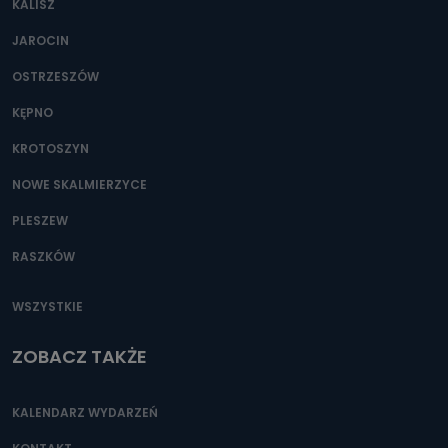
KALISZ
Można to zrobić pod numerem telefonu 62 735-51-05 lub
e-mailowo pod adresem: poczta@tvproart.pl
JAROCIN
OSTRZESZÓW
KĘPNO
KROTOSZYN
NOWE SKALMIERZYCE
PLESZEW
RASZKÓW
WSZYSTKIE
ZOBACZ TAKŻE
KALENDARZ WYDARZEŃ