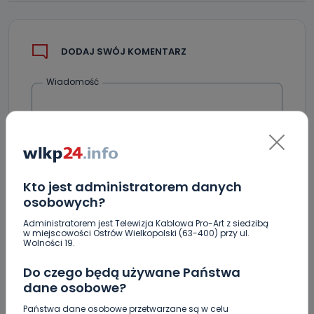
DODAJ SWÓJ KOMENTARZ
Wiadomość
Kto jest administratorem danych
osobowych?
Administratorem jest Telewizja Kablowa Pro-Art z siedzibą
Podpis
w miejscowości Ostrów Wielkopolski (63-400) przy ul.
Wolności 19.
Do czego będą używane Państwa
dane osobowe?
Email
Państwa dane osobowe przetwarzane są w celu