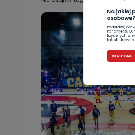
Na jakiej
osobowe
Podstawą praw
Parlamentu Euro
fizycznych w 
takich danych 
Czy jest 
AKCEPTUJE
Podanie danyc
nie stanowi wa
związane z ża
wybrany sposób
Pro-Art z siedz
Kiedy i 
Telewizja Kablo
19 nie przekaz
wykorzystywan
Co mogą 
Po wyrażeniu 
Telewizji Kablo