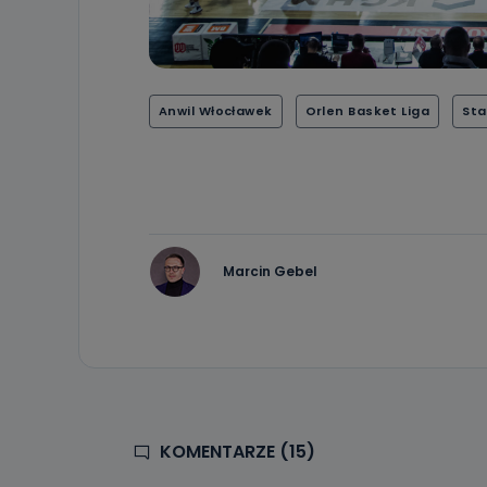
19 dostępu do 
ich sprostowan
sprzeciwu wobe
Do kiedy
Anwil Włocławek
Orlen Basket Liga
Sta
Do czasu wycof
uzasadnionego
Jakie da
Przetwarzane 
Państwa (lub z
źródeł publiczn
adres korespo
Marcin Gebel
oraz partnerzy
Jak skont
Można to zrob
poczta@tvproar
KOMENTARZE (15)