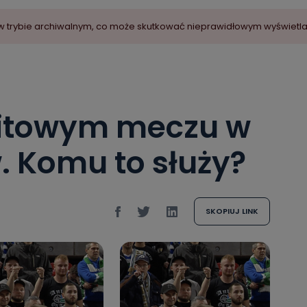
ny w trybie archiwalnym, co może skutkować nieprawidłowym wyświetl
hitowym meczu w
. Komu to służy?
SKOPIUJ LINK