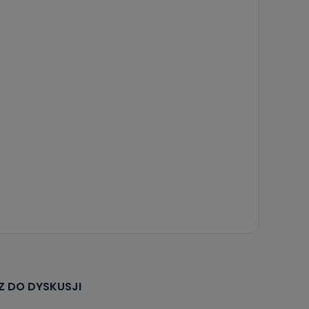
że żądania
enia
nio od
brane ze
taktowy,
racownicy
 DO DYSKUSJI