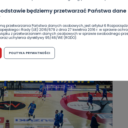
 podstawie będziemy przetwarzać Państwa dane
?
ną przetwarzania Państwa danych osobowych, jest artykuł 6 Rozporządz
pejskiego i Rady (UE) 2016/679 z dnia 27 kwietnia 2016 r. w sprawie ochr
związku z przetwarzaniem danych osobowych w sprawie swobodnego prz
oraz uchylenia dyrektywy 95/46/WE (RODO).
możliwość cofnięcia zgody?
POLITYKA PRYWATNOŚCI
h osobowych jest dobrowolne, nie jest wymogiem ustawowym lub umo
runku zawarcia umowy. Cofnięcie zgody jest możliwe na każdym etapie i ni
dnymi negatywnymi konsekwencjami. Cofnięcia zgody można dokonać w
 (e-mail, poczta tradycyjna) tak, aby dotarła do wiadomości Telewizji 
ibą w miejscowości Ostrów Wielkopolski (63-400) przy ul. Wolności 19.
komu możemy przekazać Państwa dane?
wa Pro-Art z siedzibą w miejscowości Ostrów Wielkopolski (63-400) przy u
uje Państwa danych osobowych podmiotom trzecim, jak również nie są on
e w procesach zautomatyzowanego profilowania.
Państwo zrobić z przekazanymi nam danymi?
zgody na przetwarzanie danych osobowych, mają Państwo prawo do żąd
wa Pro-Art z siedzibą w miejscowości Ostrów Wielkopolski (63-400) przy ul