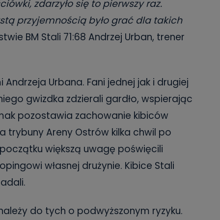
ówki, zdarzyło się to pierwszy raz.
stą przyjemnością było grać dla takich
wie BM Stali 71:68 Andrzej Urban, trener
Andrzeja Urbana. Fani jednej jak i drugiej
iego gwizdka zdzierali gardło, wspierając
esmak pozostawia zachowanie kibiców
na trybuny Areny Ostrów kilka chwil po
początku większą uwagę poświęcili
ingowi własnej drużynie. Kibice Stali
adali.
at należy do tych o podwyższonym ryzyku.