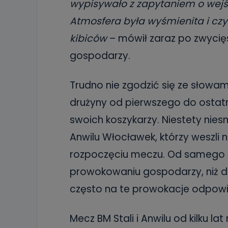
wypisywało z zapytaniem o wejści
Atmosfera była wyśmienita i czy
kibiców
– mówił zaraz po zwycięst
gospodarzy.
Trudno nie zgodzić się ze słowami 
drużyny od pierwszego do ostatn
swoich koszykarzy. Niestety ni
Anwilu Włocławek, którzy weszli 
rozpoczęciu meczu. Od samego 
prowokowaniu gospodarzy, niż dop
często na te prowokacje odpowi
Mecz BM Stali i Anwilu od kilku l