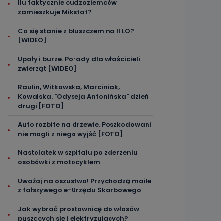
Ilu faktycznie cudzoziemców
zamieszkuje Mikstat?
Co się stanie z bluszczem na II LO?
[WIDEO]
Upały i burze. Porady dla właścicieli
zwierząt [WIDEO]
Raulin, Witkowska, Marciniak,
Kowalska. "Odyseja Antonińska" dzień
drugi [FOTO]
Auto rozbite na drzewie. Poszkodowani
nie mogli z niego wyjść [FOTO]
Nastolatek w szpitalu po zderzeniu
osobówki z motocyklem
Uważaj na oszustwo! Przychodzą maile
z fałszywego e-Urzędu Skarbowego
Jak wybrać prostownicę do włosów
puszących się i elektryzujących?