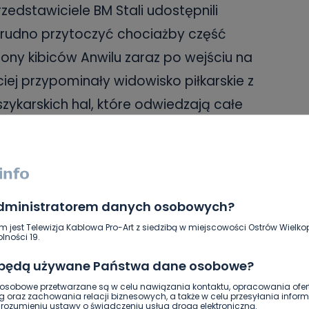
zedstawiciele BM Stali udostępnili
Trudno przytoczyć chociażby część
ony kibiców Anwilu zaraz po wejściu na
ej przypominały widowisko piłkarskie z
szykarskich hal, które odwiedzają całe
żyć? Czy dzięki temu więcej kibiców
cyplina stanie się popularniejszą? I czy
administratorem danych osobowych?
ieczniej na trybunach? Przecież w sobotę
m jest Telewizja Kablowa Pro-Art z siedzibą w miejscowości Ostrów Wielkop
 spotkań tego sezonu Energa Basket Ligi w
lności 19.
rużyny z pewnością będą walczyć o
 będą używane Państwa dane osobowe?
 kilkukrotnie, chociażby w fazie play-off.
sobowe przetwarzane są w celu nawiązania kontaktu, opracowania ofert
g oraz zachowania relacji biznesowych, a także w celu przesyłania inform
 dają nam koszykarze na parkiecie.
ozumieniu ustawy o świadczeniu usług drogą elektroniczną.