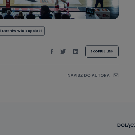
danych osobowych dotyczących Państwa oraz uzyskania ich kopii, a tak
ia, usunięcia danych, ograniczenia ich przetwarzania oraz prawo wniesi
c ich przetwarzania.
 Państwa dane osobowe będą przechowywane?
l Ostrów Wielkopolski
ania zgody lub, jeśli dane będą przetwarzane na podstawie prawnie
 celu administratora – do momentu wniesienia sprzeciwu.
ne osobowe przetwarzamy?
SKOPIUJ LINK
kategorie Państwa danych osobowych to dane, które pochodzą bezpośred
ostały przekazane w Państwa imieniu) lub dane osobowe, które zostały ze
ie dostępnych, w szczególności: imię i nazwisko, adres e-mail, telefon kon
ndencyjny. Odbiorcą Pastwa danych osobowych są pracownicy i współp
NAPISZ DO AUTORA
 wspomagający administratora w jego biznesowej działalności.
aktować się z inspektorem danych osobowych?
ić pod numerem telefonu 62 735-51-05 lub e-mailowo pod adresem:
t.pl
DOŁĄCZ