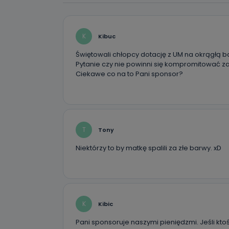
K
Kibuc
Świętowali chłopcy dotację z UM na okrągłą b
Pytanie czy nie powinni się kompromitować z
Ciekawe co na to Pani sponsor?
T
Tony
Niektórzy to by matkę spalili za złe barwy. xD
K
Kibic
Pani sponsoruje naszymi pieniędzmi. Jeśli ktoś