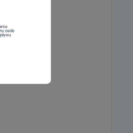
enia
ony osób
epływu
wnym oraz
e jest to
 dowolny,
Kablowej
l. Wolności
e
ania od
. Wolności