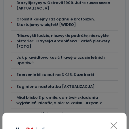
Brazylijczycy w Ostrovii 1909. Jutro rusza sezon
[AKTUALIZACJA]
Crossfit kolejny raz opanuje Krotoszyn.
Startujemy w piątek! [WIDEO]
"Niezwykli ludzie, niezwykłe podróże, niezwykłe
historie!”. Odyseja Antonińska - dzień pierwszy
[FOTO]
Jak prawidłowo kosić trawę w czasie letnich
upałów?
Zderzenie kilku aut na DK25. Duże korki
Zaginiona nastolatka [AKTUALIZACJA]
Miał blisko 3 promile, odmówił składania
wyjaśnień. Nieoficjalnie: to kaliski urzędnik
Drugie podejście. Podpisano umowę na
dokończenie rewitalizacji parku