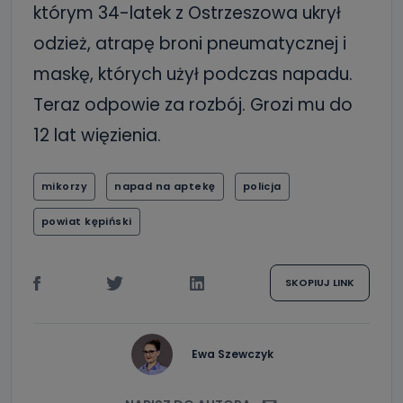
którym 34-latek z Ostrzeszowa ukrył
odzież, atrapę broni pneumatycznej i
maskę, których użył podczas napadu.
Teraz odpowie za rozbój. Grozi mu do
12 lat więzienia.
mikorzy
napad na aptekę
policja
powiat kępiński
SKOPIUJ LINK
Ewa Szewczyk