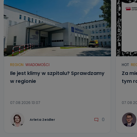
danych osobowych?
Można to zrobić pod numerem telefonu 62 735-51-05 lub
e-mailowo pod adresem: poczta@tvproart.pl
REGION
WIADOMOŚCI
HOT
RE
Ile jest klimy w szpitalu? Sprawdzamy
Za mi
w regionie
tym r
07.08.2026 13:07
07.08.20
0
Arleta Zeidler