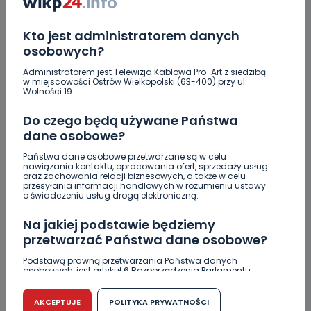
Z Krotoszyna do Wrocławia. Krótka ucieczka przed
policją
Kto jest administratorem danych
osobowych?
Administratorem jest Telewizja Kablowa Pro-Art z siedzibą
w miejscowości Ostrów Wielkopolski (63-400) przy ul.
Wolności 19.
KOMENTARZE (1)
Do czego będą używane Państwa
dane osobowe?
Państwa dane osobowe przetwarzane są w celu
nawiązania kontaktu, opracowania ofert, sprzedaży usług
oraz zachowania relacji biznesowych, a także w celu
przesyłania informacji handlowych w rozumieniu ustawy
O
Olo
o świadczeniu usług drogą elektroniczną.
Serio 12 lat? Mnie gościu ukradł 30 tyś i śmieje mi się w
Na jakiej podstawie będziemy
twarz bo nie ma na niego bata. Ot nasze polskie prawo
przetwarzać Państwa dane osobowe?
REPLY
Podstawą prawną przetwarzania Państwa danych
osobowych, jest artykuł 6 Rozporządzenia Parlamentu
Europejskiego i Rady (UE) 2016/679 z dnia 27 kwietnia 2016
r. w sprawie ochrony osób fizycznych w związku z
DOŁĄCZ DO DYSKUSJI
przetwarzaniem danych osobowych w sprawie
AKCEPTUJE
POLITYKA PRYWATNOŚCI
swobodnego przepływu takich danych oraz uchylenia